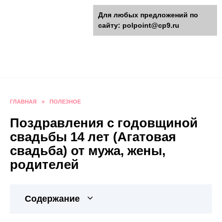
Перейти
polpoint.ru - Разнообразные
Для любых предложений по
к
сайту: polpoint@cp9.ru
содержанию
поделки к праздникам
Пошаговые инструкции изготовления поделок,
оригинальные идеи, видео и фото мастер-
классы.
ГЛАВНАЯ
»
ПОЛЕЗНОЕ
Поздравления с годовщиной
свадьбы 14 лет (Агатовая
свадьба) от мужа, жены,
родителей
Содержание