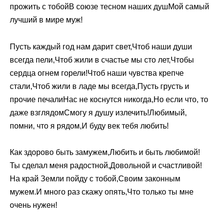
прожить с тобойВ союзе тесном наших душМой самый
лучший в мире муж!
Пусть каждый год нам дарит свет,Чтоб наши души
всегда пели,Чтоб жили в счастье мы сто лет,Чтобы
сердца огнем горели!Чтоб наши чувства крепче
стали,Чтоб жили в ладе мы всегда,Пусть грусть и
прочие печалиНас не коснутся никогда,Но если что, то
даже взглядомСмогу я душу излечить!Любимый,
помни, что я рядом,И буду век тебя любить!
Как здорово быть замужем,Любить и быть любимой!
Ты сделал меня радостной,Довольной и счастливой!
На край Земли пойду с тобой,Своим законным
мужем.И много раз скажу опять,Что только ты мне
очень нужен!