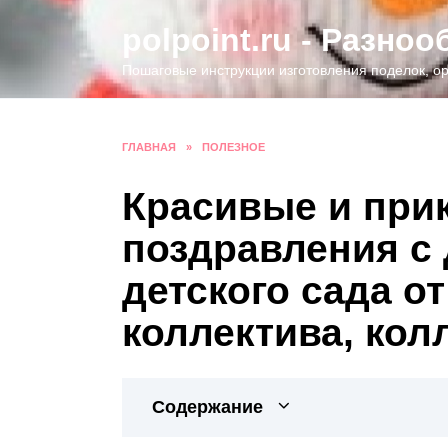
Перейти
polpoint.ru - Разно
к
содержанию
Пошаговые инструкции изготовления поделок, ор
ГЛАВНАЯ
»
ПОЛЕЗНОЕ
Красивые и при
поздравления с
детского сада от
коллектива, кол
Содержание