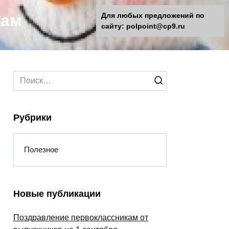
кам
Для любых предложений по
сайту: polpoint@cp9.ru
Search
for:
Рубрики
Полезное
Новые публикации
Поздравление первоклассникам от