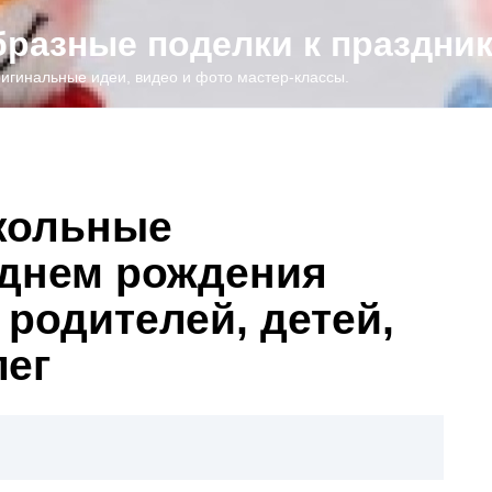
образные поделки к праздни
игинальные идеи, видео и фото мастер-классы.
кольные
 днем рождения
 родителей, детей,
лег