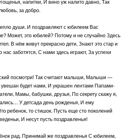
гощенья, напитки, И вино уж налито давно, Так
любовь, за добро.
епло души. И поздравляют с юбилеем Вас
е? Может, это юбилей? Потому и не случайно Здесь
етел. В нём живут прекрасно дети, Знают это стар и
нас заботятся, С нами здесь играют, За успехи
детский посмотри! Так считают малыши, Малыши —
увешан будет нами, И украшен лентами Папами-
тели, Мамы, бабушки, друзья, По секрету скажу я,
рались… У детсада день рожденья, И ему
о ребенок, то стишок. Пусть еще сто поколений
веденьи, И несут пусть поздравленья!
ёнок рад. Принимай же поздравленья С юбилеем,