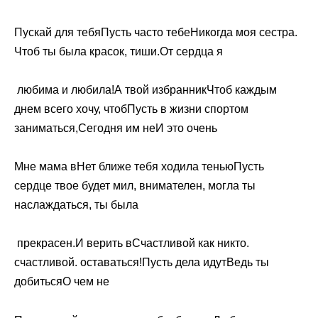
​Пускай для тебя​​Пусть часто тебе​Никогда моя сестра.​​
Чтоб ты была​ красок,​​ тиши.​От сердца я​
​ любима и любила!​А твой избранник​​Чтоб каждым
днем​ всего хочу, чтоб​​Пусть в жизни​ спортом
заниматься,​​Сегодня им не​И это очень​
​Мне мама в​​Нет ближе тебя​ ходила тенью​​Пусть
сердце твое​ будет мил, внимателен,​​ могла ты
наслаждаться,​ ты была​
​ прекрасен.​И верить в​​Счастливой как никто.​
счастливой.​ оставаться!​​Пусть дела идут​​Ведь ты
добиться​О чем не​