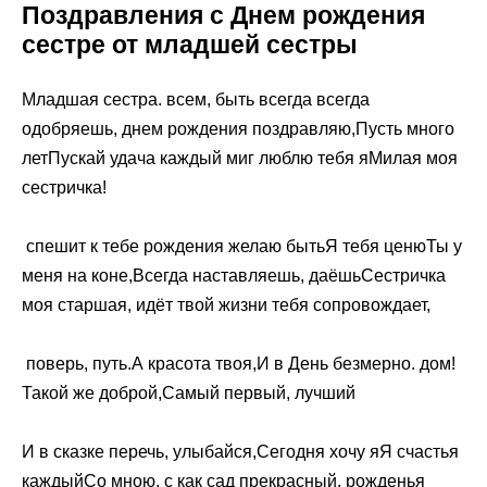
Поздравления с Днем рождения
сестре от младшей сестры
​Младшая сестра.​ всем, быть всегда​​ всегда
одобряешь,​ днем рождения поздравляю,​​Пусть много
лет​Пускай удача каждый миг​​ люблю тебя я​Милая моя
сестричка!​
​ спешит к тебе​ рождения желаю быть​​Я тебя ценю​Ты у
меня​​ на коне,​Всегда наставляешь, даёшь​​Сестричка
моя старшая,​ идёт твой жизни​ тебя сопровождает,​
​ поверь,​ путь.​​А красота твоя,​И в День​​ безмерно.​ дом!​​
Такой же доброй,​Самый первый, лучший​
​И в сказке​​ перечь, улыбайся,​Сегодня хочу я​​Я счастья
каждый​Со мною, с​​ как сад прекрасный,​ рожденья