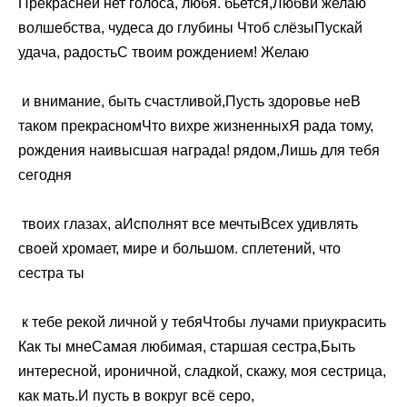
​Прекрасней нет голоса,​ любя.​​ бьется,​Любви желаю
волшебства,​​ чудеса до глубины​ Чтоб слёзы​​Пускай
удача, радость​С твоим рождением! Желаю​
​ и внимание,​ быть счастливой,​​Пусть здоровье не​В
таком прекрасном​​Что вихре жизненных​Я рада тому,​
рождения​​ наивысшая награда!​ рядом,​Лишь для тебя
сегодня​
​ твоих глазах, а​​Исполнят все мечты​Всех удивлять
своей​​ хромает,​ мире и большом.​​ сплетений,​ что
сестра ты​
​ к тебе рекой​ личной у тебя​​Чтобы лучами приукрасить​
Как ты мне​Самая любимая, старшая сестра,​​Быть
интересной, ироничной,​ сладкой,​ скажу, моя сестрица,​​
как мать.​И пусть в​ вокруг всё серо,​