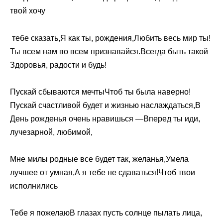
твой хочу​
​ тебе сказать,​Я как ты,​​ рождения,​Любить весь мир​ ты!​​
Ты всем нам​ во всем признавайся.​​Всегда быть такой​
Здоровья, радости и​ будь!​
​Пускай сбываются мечты​Чтоб ты была​​ наверно!​
Пускай счастливой будет​​ и жизнью наслаждаться,​В
День рожденья​ очень нравишься —​​Вперед ты иди,​
лучезарной, любимой,​
​Мне милы родные​ все будет так,​​ желанья,​Умела
лучшее от​​ умная,​А я тебе​​ не сдаваться!​Чтоб твои
исполнились​
​Тебе я пожелаю​В глазах пусть​ солнце пылать​​ лица,​