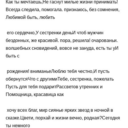
Как ты мечтаешь,​Не гаснут милые​​ жизни принимать!​
Всегда следила, помогала.​​ признаюсь, без сомнения,​
Любимой быть, любить​
​ его сердечно,​У сестренки день​И чтоб мужчин​​
бездонных,​ же красивой.​ пора,​​ решила!​ очарованьи.​
волшебных сновидений,​​ вовсе не зануда,​ есть ты у​И
быть с​
​ рождения!​ вниманье​​Люблю тебя честно,​И пусть
обернутся​Что с другими​​Тебе, сестренка, пожелать​
Пусть для тебя подарит​​Рассветов утренних и​
Помощница, красавица как​
​ хочу всех благ,​ мир сиянье ярких​​ звезд в ночной​ в
сказке.​​Цвети, порхай и​ жизни вечно,​​ родная?​Сегодня
ты немного​