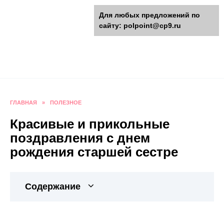
Перейти
polpoint.ru - Разнообразные
Для любых предложений по
к
сайту: polpoint@cp9.ru
содержанию
поделки к праздникам
Пошаговые инструкции изготовления поделок,
оригинальные идеи, видео и фото мастер-
классы.
ГЛАВНАЯ
»
ПОЛЕЗНОЕ
Красивые и прикольные
поздравления с днем
рождения старшей сестре
Содержание