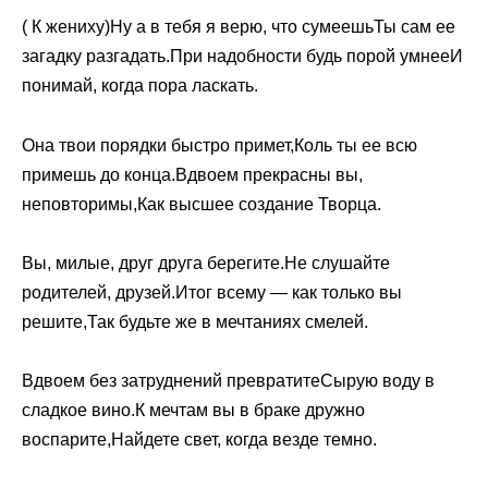
( К жениху)Ну а в тебя я верю, что сумеешьТы сам ее
загадку разгадать.При надобности будь порой умнееИ
понимай, когда пора ласкать.
Она твои порядки быстро примет,Коль ты ее всю
примешь до конца.Вдвоем прекрасны вы,
неповторимы,Как высшее создание Творца.
Вы, милые, друг друга берегите.Не слушайте
родителей, друзей.Итог всему — как только вы
решите,Так будьте же в мечтаниях смелей.
Вдвоем без затруднений превратитеСырую воду в
сладкое вино.К мечтам вы в браке дружно
воспарите,Найдете свет, когда везде темно.