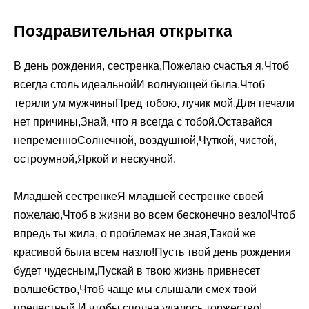
Поздравительная открытка
В день рождения, сестренка,Пожелаю счастья я.Чтоб
всегда столь идеальнойИ волнующей была.Чтоб
теряли ум мужчиныПред тобою, лучик мой.Для печали
нет причины,Знай, что я всегда с тобой.Оставайся
непременноСолнечной, воздушной,Чуткой, чистой,
остроумной,Яркой и нескучной.
Младшей сестренкеЯ младшей сестренке своей
пожелаю,Чтоб в жизни во всем бесконечно везло!Чтоб
впредь ты жила, о проблемах не зная,Такой же
красивой была всем назло!Пусть твой день рождения
будет чудесным,Пускай в твою жизнь привнесет
волшебство,Чтоб чаще мы слышали смех твой
прелестный,И чтобы сполна удалось торжество!