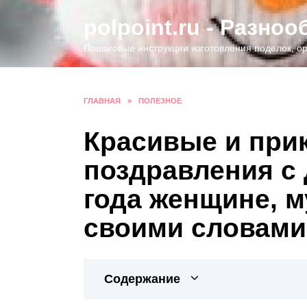
Перейти
polpoint.ru - Разно
к
содержанию
Пошаговые инструкции изготовления поделок, ор
ГЛАВНАЯ
»
ПОЛЕЗНОЕ
Красивые и при
поздравления с
года женщине, м
своими словами
Содержание