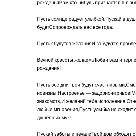
рожденьяВам кто-нибудь признается в люб
Пусть солнце радует улыбкой,Пускай в душ
будетСопровождать вас все года.
Пусть сбудутся желанияИ забудутся пробл
Вечной красоты желаем,Любви вам и терп
рождения!
Пусть все дни твои будут счастливыми,Сме
новизны,Настроенье — задорно-игривое!М
знакомств,И желаний тебе исполнения,Отн
любые мгновения,Пусть улыбка не сходит с
душевных мук!
Пускай заботы и печалиТвой дом обходят 