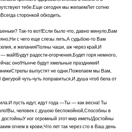
опутствуют тебе.Еще сегодня мы желаемЛет сотню
иВсегда сторонкой обходить.
еньки? Так-то вот!Если было что, давно минуло,Вам
ряно,Ни с чего еще слезы лить,А судьбою-то Вам
еселия, и желанияПолны чаши, аж через край,И
 — май!Будут радости-огорчения,Будет горя немного,
сейчас оно!Нынче будут хмельные праздникиИ
азникиСтрелы выпустят не одни.Пожелаем мы Вам,
 фигурой чуть-чуть поправиться,И душа чтоб бела от
ила.И пусть идут, идут года —Ты — как весна! Ты
било!Вы, человек с душою беспокойной,Способны в
ы достойныУ ног огромный этот мир иметь!Достойны
им огнем в крови,Что лет так через сто в Ваш день