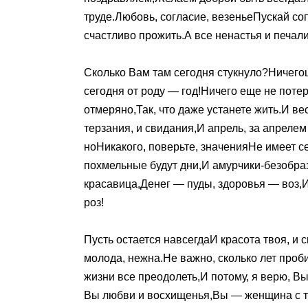
труде.Любовь, согласие, везеньеПускай с
счастливо прожить.А все ненастья и печал
Сколько Вам там сегодня стукнуло?Ничегош
сегодня от роду — год!Ничего еще не поте
отмеряно,Так, что даже устанете жить.И в
терзания, и свидания,И апрель, за апрелем
ноНикакого, поверьте, значенияНе имеет 
похмельные будут дни,И амурчики-безобр
красавица,Денег — пуды, здоровья — воз,И
роз!
Пусть остается навсегдаИ красота твоя, и с
молода, нежна.Не важно, сколько лет про
жизни все преодолеть,И потому, я верю, В
Вы любви и восхищенья,Вы — женщина с так