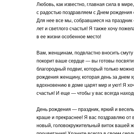
Любовь, как известно, главная сила в ми
с радостью поздравляем с Днем рождения 
Для нее все мы, собравшиеся на праздник —
лет и светлого счастья! Я также хочу поже
в ее жизни особенное место!
Вам, женщинам, подвластно вносить смуту в
покорит ваше сердце — вы готовы посвятит
благородный подвиг, который только можно
рождения женщину, которая день за днем х
вдохновению в доме царят мир и уют! Я хо
счастья! И еще — чтобы у вас всегда нахо
День рождения — праздник, яркий и весел
краше и прекраснее! Я вас поздравляю от
новый, головокружительный виток вашей жи
процветания! Храните всегда в своем серд