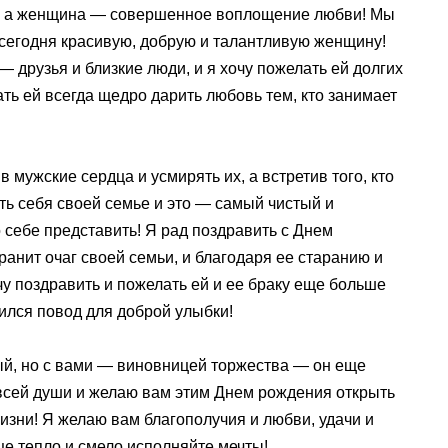
ре, а женщина — совершенное воплощение любви! Мы
сегодня красивую, добрую и талантливую женщину!
 друзья и близкие люди, и я хочу пожелать ей долгих
лать ей всегда щедро дарить любовь тем, кто занимает
 мужские сердца и усмирять их, а встретив того, кто
ь себя своей семье и это — самый чистый и
 себе представить! Я рад поздравить с Днем
ранит очаг своей семьи, и благодаря ее старанию и
чу поздравить и пожелать ей и ее браку еще больше
дился повод для доброй улыбки!
ый, но с вами — виновницей торжества — он еще
 всей души и желаю вам этим Днем рождения открыть
зни! Я желаю вам благополучия и любви, удачи и
це тепло и смело исполняйте мечты!