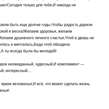
аютСегодня только для тебя,И никогда не
овою быть еще долгие годы,Чтобы радость дарили
окой и весна!Желаем здоровья, желаем
Желаем душевного личного счастья,Чтоб в дверь не
илось и мечталось,Беда чтоб обходила
,А ты всегда была бы молодой!
арок неожиданный, чудесный,И комплимент —
ный, интересный…
яркие мгновенья,И всё, что может сделать жизнь
енья!