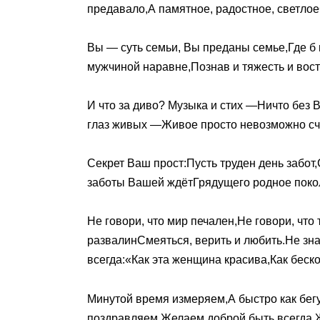
предавало,А памятное, радостное, светло
Вы — суть семьи, Вы преданы семье,Где б
мужчиной наравне,Познав и тяжесть и вос
И что за диво? Музыка и стих —Ничто без В
глаз живых —Живое просто невозможно сч
Секрет Ваш прост:Пусть труден день забот
заботы Вашей ждётГрядущего родное пок
Не говори, что мир печален,Не говори, что
развалинСмеяться, верить и любить.Не зна
всегда:«Как эта женщина красива,Как беск
Минутой время измеряем,А быстро как бег
поздравляем,Желаем доброй быть всегда.Ж