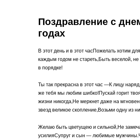
Поздравление с дне
годах
В этот день и в этот часПожелать хотим д
каждым годом не стареть,Быть веселой, не
в порядке!
Ты так прекрасна в этот час —К лицу наряд
же тебя мы любим шибко!Пускай горит твоя
жизни никогда,Не меркнет даже на мгновен
звезд великое скопление,Возьми одну из ни
Желаю быть цветущею и сильной,Не замеча
усилияСупруг и сын — любимые мужчины.Чт