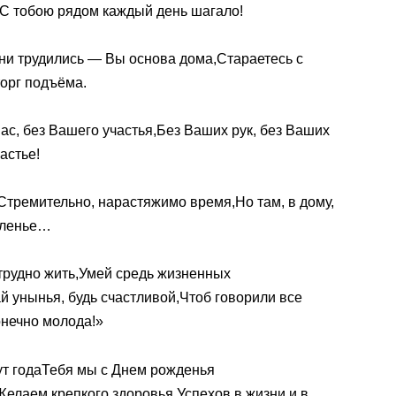
еС тобою рядом каждый день шагало!
 ни трудились — Вы основа дома,Стараетесь с
торг подъёма.
ас, без Вашего участья,Без Ваших рук, без Ваших
астье!
,Стремительно, нарастяжимо время,Но там, в дому,
оленье…
 трудно жить,Умей средь жизненных
й унынья, будь счастливой,Чтоб говорили все
онечно молода!»
ут годаТебя мы с Днем рожденья
елаем крепкого здоровья,Успехов в жизни и в