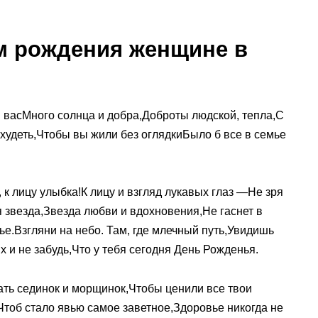
м рождения женщине в
ля васМного солнца и добра,Доброты людской, тепла,С
 худеть,Чтобы вы жили без оглядкиБыло б все в семье
, к лицу улыбка!К лицу и взгляд лукавых глаз —Не зря
 звезда,Звезда любви и вдохновения,Не гаснет в
ье.Взгляни на небо. Там, где млечный путь,Увидишь
х и не забудь,Что у тебя сегодня День Рожденья.
ть сединок и морщинок,Чтобы ценили все твои
об стало явью самое заветное,Здоровье никогда не