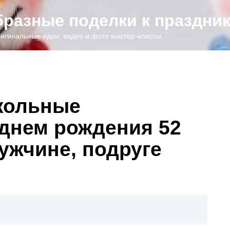
образные поделки к праздни
игинальные идеи, видео и фото мастер-классы.
кольные
 днем рождения 52
ужчине, подруге