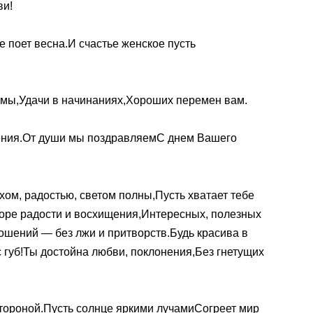
ви!
е поет весна.И счастье женское пусть
емы,Удачи в начинаниях,Хороших перемен вам.
ения.От души мы поздравляемС днем Вашего
хом, радостью, светом полны,Пусть хватает тебе
оре радости и восхищения,Интересных, полезных
ошений — без лжи и притворств.Будь красива в
 губ!Ты достойна любви, поклонения,Без гнетущих
стороной.Пусть солнце яркими лучамиСогреет мир