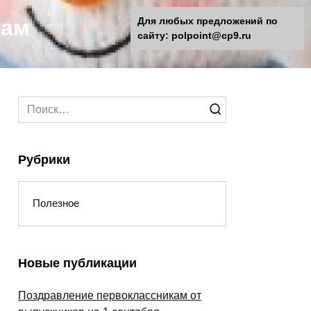
кам
Для любых предложений по
сайту: polpoint@cp9.ru
Search
for:
Рубрики
Полезное
Новые публикации
Поздравление первоклассникам от