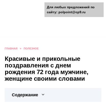
Перейти
polpoint.ru - Разнообразные
Для любых предложений по
к
сайту: polpoint@cp9.ru
содержанию
поделки к праздникам
Пошаговые инструкции изготовления поделок,
оригинальные идеи, видео и фото мастер-
классы.
ГЛАВНАЯ
»
ПОЛЕЗНОЕ
Красивые и прикольные
поздравления с днем
рождения 72 года мужчине,
женщине своими словами
Содержание