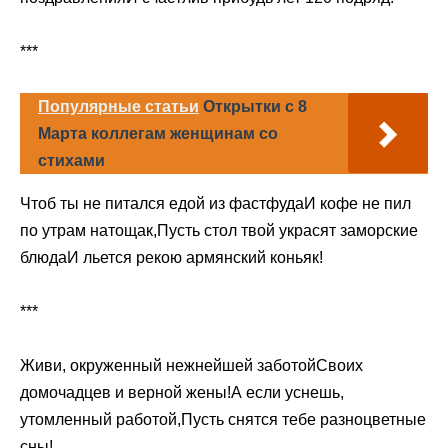
***
Популярные статьи
Открытки с 8
Марта коллегам женщинам со
стихами
Чтоб ты не питался едой из фастфудаИ кофе не пил
по утрам натощак,Пусть стол твой украсят заморские
блюдаИ льется рекою армянский коньяк!
***
Живи, окруженный нежнейшей заботойСвоих
домочадцев и верной жены!А если уснешь,
утомленный работой,Пусть снятся тебе разноцветные
сны!