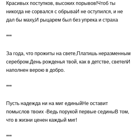
Красивых поступков, высоких порывов!Чтоб ты
никогда не сорвался с обрываИ не оступился, и не
дал бы маху,И рыцарем был без упрека и страха
***
За года, что прожиты на свете,Платишь неразменным
серебром.День рожденья твой, как в детстве, светелИ
наполнен верою в добро.
***
Пусть надежда ни на миг единыйНе оставит
помыслов твоих -Ведь порукой первые сединыВ том,
что в жизни ценен каждый миг!
***