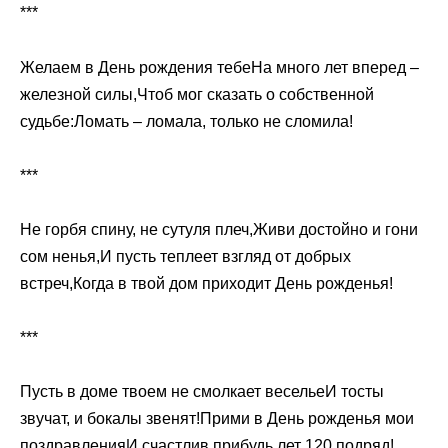
***
Желаем в День рождения тебеНа много лет вперед –
железной силы,Чтоб мог сказать о собственной
судьбе:Ломать – ломала, только не сломила!
***
Не горбя спину, не сутуля плеч,Живи достойно и гони
сом ненья,И пусть теплеет взгляд от добрых
встреч,Когда в твой дом приходит День рожденья!
***
Пусть в доме твоем не смолкает весельеИ тосты
звучат, и бокалы звенят!Прими в День рожденья мои
поздравленияИ счастлив прибудь лет 120 подряд!