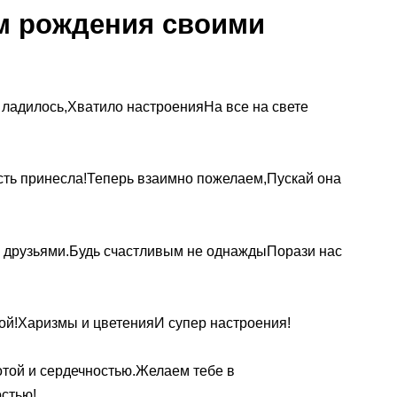
м рождения своими
 ладилось,Хватило настроенияНа все на свете
ость принесла!Теперь взаимно пожелаем,Пускай она
с друзьями.Будь счастливым не однаждыПорази нас
ой!Харизмы и цветенияИ супер настроения!
той и сердечностью.Желаем тебе в
остью!