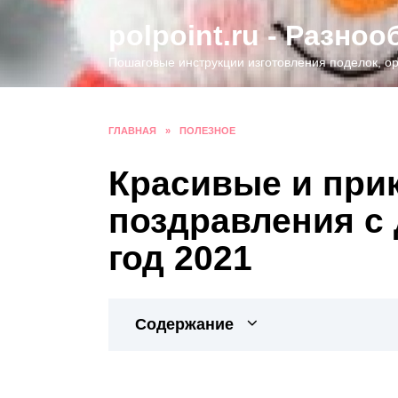
Перейти
polpoint.ru - Разно
к
содержанию
Пошаговые инструкции изготовления поделок, ор
ГЛАВНАЯ
»
ПОЛЕЗНОЕ
Красивые и при
поздравления с
год 2021
Содержание