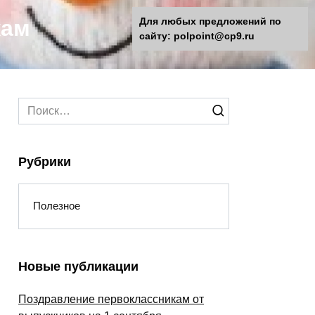
кам
Для любых предложений по
сайту: polpoint@cp9.ru
Search
for:
Рубрики
Полезное
Новые публикации
Поздравление первоклассникам от