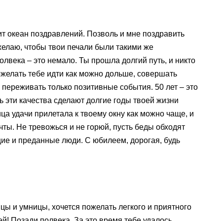
т океан поздравлений. Позволь и мне поздравить
 желаю, чтобы твои печали были такими же
олвека – это немало. Ты прошла долгий путь, и никто
пожелать тебе идти как можно дольше, совершать
 переживать только позитивные события. 50 лет – это
ь эти качества сделают долгие годы твоей жизни
а удачи прилетала к твоему окну как можно чаще, и
ты. Не тревожься и не горюй, пусть беды обходят
щие и преданные люди. С юбилеем, дорогая, будь
цы и умницы, хочется пожелать легкого и приятного
! Позади полвека. За это время тебе удалось