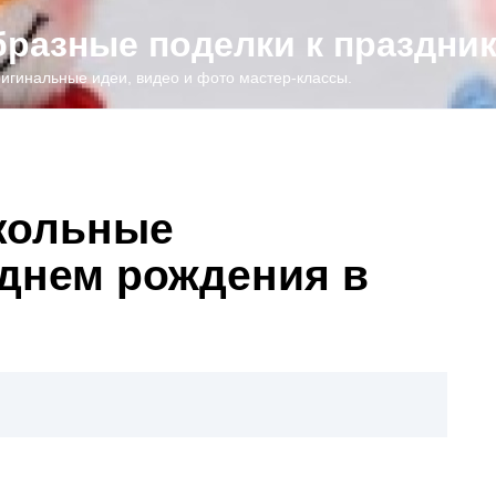
образные поделки к праздни
игинальные идеи, видео и фото мастер-классы.
кольные
 днем рождения в