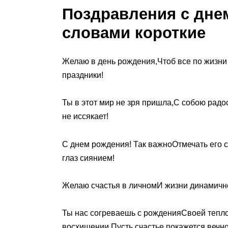
Поздравления с дне
словами короткие
Желаю в день рождения,Чтоб все по жизни
праздники!
Ты в этот мир не зря пришла,С собою рад
не иссякает!
С днем рождения! Так важноОтмечать его 
глаз сиянием!
Желаю счастья в личномИ жизни динамичн
Ты нас согреваешь с рожденияСвоей тепло
восхищении,Пусть счастье покажется вечн