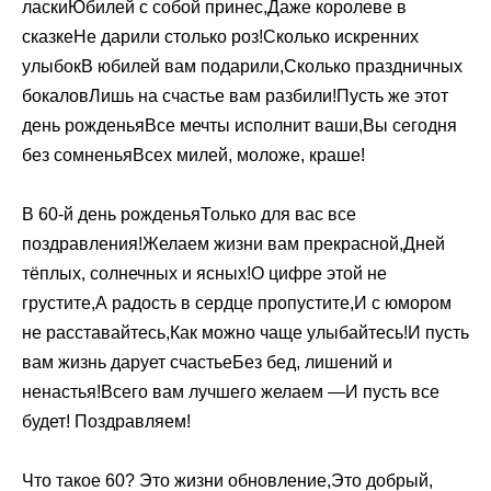
ласкиЮбилей с собой принес,Даже королеве в
сказкеНе дарили столько роз!Сколько искренних
улыбокВ юбилей вам подарили,Сколько праздничных
бокаловЛишь на счастье вам разбили!Пусть же этот
день рожденьяВсе мечты исполнит ваши,Вы сегодня
без сомненьяВсех милей, моложе, краше!
В 60-й день рожденьяТолько для вас все
поздравления!Желаем жизни вам прекрасной,Дней
тёплых, солнечных и ясных!О цифре этой не
грустите,А радость в сердце пропустите,И с юмором
не расставайтесь,Как можно чаще улыбайтесь!И пусть
вам жизнь дарует счастьеБез бед, лишений и
ненастья!Всего вам лучшего желаем —И пусть все
будет! Поздравляем!
Что такое 60? Это жизни обновление,Это добрый,