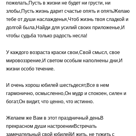
пожелать,Пусть в жизни не будет ни грусти, ни
злобы,Пусть жизнь дарит счастье опять и опятьЖелаю
тебе от души наслажденья,Чтоб жизнь твоя сладкой и
долгой была,Найди для усилий своих приложенье,И
чтобы судьба только радость несла!
У каждого возраста краски свои,Свой смысл, свое
мировоззрение,И светом особым наполнены дни,И
жизни особо течение.
И очень хорош юбилей шестьдесят,Все в нем
гармонично, осмысленно,Он мудр и спокоен, силен и
богат,Он видит, что ценно, что истинно.
Желаем же Вам в этот праздничный деньВ
прекрасном души настроенииВстречать
замечательный свой юбилейИ жить, не тужить с