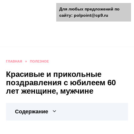
Перейти
polpoint.ru - Разнообразные
Для любых предложений по
к
сайту: polpoint@cp9.ru
содержанию
поделки к праздникам
Пошаговые инструкции изготовления поделок,
оригинальные идеи, видео и фото мастер-
классы.
ГЛАВНАЯ
»
ПОЛЕЗНОЕ
Красивые и прикольные
поздравления с юбилеем 60
лет женщине, мужчине
Содержание