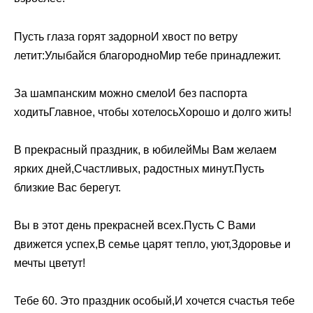
Пусть глаза горят задорноИ хвост по ветру
летит:Улыбайся благородноМир тебе принадлежит.
За шампанским можно смелоИ без паспорта
ходитьГлавное, чтобы хотелосьХорошо и долго жить!
В прекрасный праздник, в юбилейМы Вам желаем
ярких дней,Счастливых, радостных минут.Пусть
близкие Вас берегут.
Вы в этот день прекрасней всех.Пусть С Вами
движется успех,В семье царят тепло, уют,Здоровье и
мечты цветут!
Тебе 60. Это праздник особый,И хочется счастья тебе