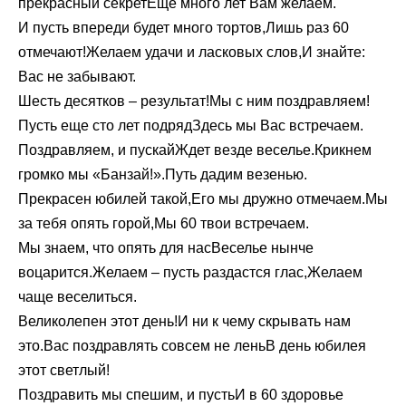
прекрасный секретЕще много лет Вам желаем.
И пусть впереди будет много тортов,Лишь раз 60
отмечают!Желаем удачи и ласковых слов,И знайте:
Вас не забывают.
Шесть десятков – результат!Мы с ним поздравляем!
Пусть еще сто лет подрядЗдесь мы Вас встречаем.
Поздравляем, и пускайЖдет везде веселье.Крикнем
громко мы «Банзай!».Путь дадим везенью.
Прекрасен юбилей такой,Его мы дружно отмечаем.Мы
за тебя опять горой,Мы 60 твои встречаем.
Мы знаем, что опять для насВеселье нынче
воцарится.Желаем – пусть раздастся глас,Желаем
чаще веселиться.
Великолепен этот день!И ни к чему скрывать нам
это.Вас поздравлять совсем не леньВ день юбилея
этот светлый!
Поздравить мы спешим, и пустьИ в 60 здоровье