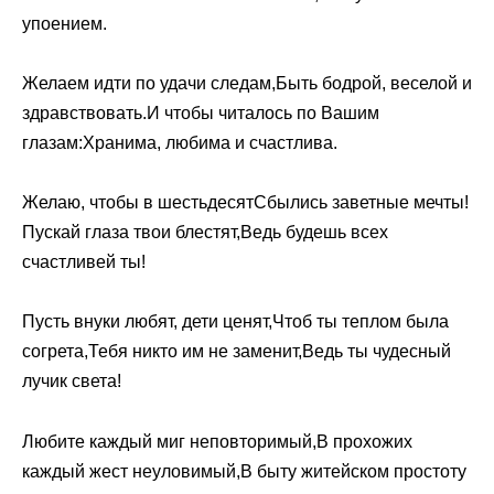
упоением.
Желаем идти по удачи следам,Быть бодрой, веселой и
здравствовать.И чтобы читалось по Вашим
глазам:Хранима, любима и счастлива.
Желаю, чтобы в шестьдесятСбылись заветные мечты!
Пускай глаза твои блестят,Ведь будешь всех
счастливей ты!
Пусть внуки любят, дети ценят,Чтоб ты теплом была
согрета,Тебя никто им не заменит,Ведь ты чудесный
лучик света!
Любите каждый миг неповторимый,В прохожих
каждый жест неуловимый,В быту житейском простоту