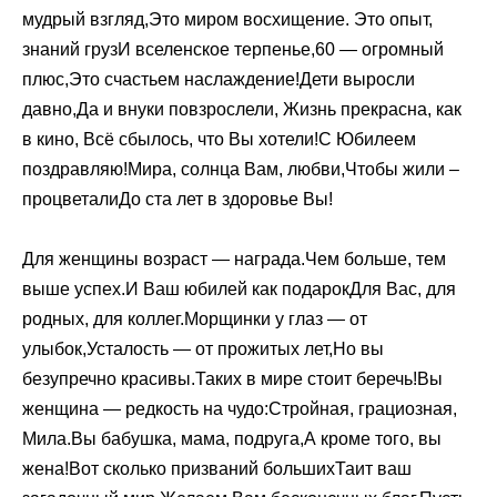
мудрый взгляд,Это миром восхищение. Это опыт,
знаний грузИ вселенское терпенье,60 — огромный
плюс,Это счастьем наслаждение!Дети выросли
давно,Да и внуки повзрослели, Жизнь прекрасна, как
в кино, Всё сбылось, что Вы хотели!С Юбилеем
поздравляю!Мира, солнца Вам, любви,Чтобы жили –
процветалиДо ста лет в здоровье Вы!
Для женщины возраст — награда.Чем больше, тем
выше успех.И Ваш юбилей как подарокДля Вас, для
родных, для коллег.Морщинки у глаз — от
улыбок,Усталость — от прожитых лет,Но вы
безупречно красивы.Таких в мире стоит беречь!Вы
женщина — редкость на чудо:Стройная, грациозная,
Мила.Вы бабушка, мама, подруга,А кроме того, вы
жена!Вот сколько призваний большихТаит ваш