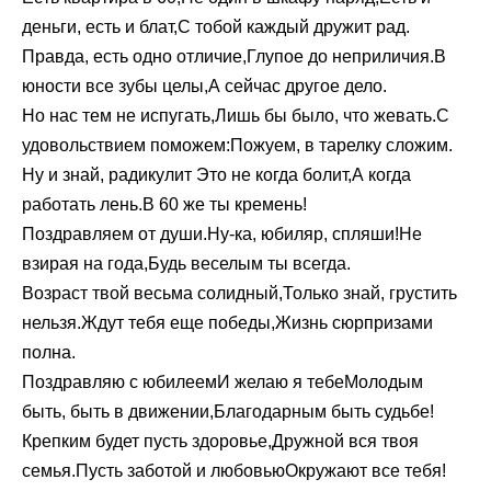
деньги, есть и блат,С тобой каждый дружит рад.
Правда, есть одно отличие,Глупое до неприличия.В
юности все зубы целы,А сейчас другое дело.
Но нас тем не испугать,Лишь бы было, что жевать.С
удовольствием поможем:Пожуем, в тарелку сложим.
Ну и знай, радикулит Это не когда болит,А когда
работать лень.В 60 же ты кремень!
Поздравляем от души.Ну-ка, юбиляр, спляши!Не
взирая на года,Будь веселым ты всегда.
Возраст твой весьма солидный,Только знай, грустить
нельзя.Ждут тебя еще победы,Жизнь сюрпризами
полна.
Поздравляю с юбилеемИ желаю я тебеМолодым
быть, быть в движении,Благодарным быть судьбе!
Крепким будет пусть здоровье,Дружной вся твоя
семья.Пусть заботой и любовьюОкружают все тебя!