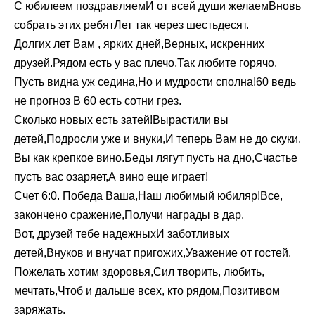
С юбилеем поздравляемИ от всей души желаемВновь
собрать этих ребятЛет так через шестьдесят.
Долгих лет Вам , ярких дней,Верных, искренних
друзей.Рядом есть у вас плечо,Так любите горячо.
Пусть видна уж седина,Но и мудрости сполна!60 ведь
не прогноз В 60 есть сотни грез.
Сколько новых есть затей!Вырастили вы
детей,Подросли уже и внуки,И теперь Вам не до скуки.
Вы как крепкое вино.Беды лягут пусть на дно,Счастье
пусть вас озаряет,А вино еще играет!
Счет 6:0. Победа Ваша,Наш любимый юбиляр!Все,
закончено сражение,Получи награды в дар.
Вот, друзей тебе надежныхИ заботливых
детей,Внуков и внучат пригожих,Уважение от гостей.
Пожелать хотим здоровья,Сил творить, любить,
мечтать,Чтоб и дальше всех, кто рядом,Позитивом
заряжать.