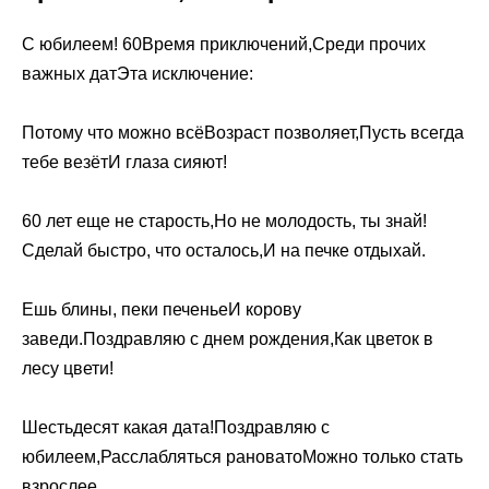
С юбилеем! 60Время приключений,Среди прочих
важных датЭта исключение:
Потому что можно всёВозраст позволяет,Пусть всегда
тебе везётИ глаза сияют!
60 лет еще не старость,Но не молодость, ты знай!
Сделай быстро, что осталось,И на печке отдыхай.
Ешь блины, пеки печеньеИ корову
заведи.Поздравляю с днем рождения,Как цветок в
лесу цвети!
Шестьдесят какая дата!Поздравляю с
юбилеем,Расслабляться рановатоМожно только стать
взрослее.