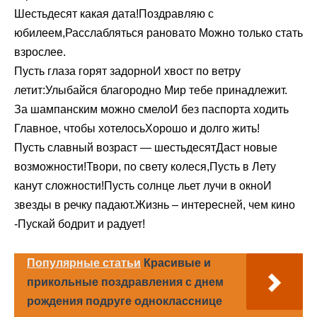
Шестьдесят какая дата!Поздравляю с
юбилеем,Расслабляться рановато Можно только стать
взрослее.
Пусть глаза горят задорноИ хвост по ветру
летит:Улыбайся благородно Мир тебе принадлежит.
За шампанским можно смелоИ без паспорта ходить
Главное, чтобы хотелосьХорошо и долго жить!
Пусть славный возраст — шестьдесятДаст новые
возможности!Твори, по свету колеся,Пусть в Лету
канут сложности!Пусть солнце льет лучи в окноИ
звезды в речку падают.Жизнь – интересней, чем кино
-Пускай бодрит и радует!
Популярные статьи
Красивые и
прикольные поздравления с днем
рождения подруге однокласснице