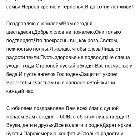
семьи,Нервов крепче и терпенья,И до сотни лет живи!
Поздравляю с юбилеем!Вам сегодня
шестьдесят.Добрых слов не пожалею,Они только
подтвердят,Что прекрасны вы, как роза,Светом,
нежностью полны.Я желаю, чтобы слезыЛишь от
радости текли.Пусть здоровье не подводит,Не спеша
уходят годы,Стороной пускай обходятВас несчастье и
беда.И пусть ангелок ГосподеньЗащитит, укроет
Вас,Чтобы счастьем был наполненЭтой жизни
каждый час.
С юбилеем поздравляем Вам всех благ с душой
желаем.Вам сегодня – 60!Все об этом лишь твердят!
Внуки, дети и друзья,Все коллеги и родняДарят яркие
букеты,Парфюмерию, конфеты!Столько радости и