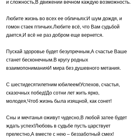
и сложность,В движении вечном каждую возможность.
Любите жизнь во всех ее обличьях:И шум дождя, и
гомон стаек птичьих.Любите всё, что Вам судьбой
дается,И всё не раз добром еще вернется.
Пускай здоровье будет безупречным,А счастье Ваше
станет бесконечным.В кругу родных
взаимопониманияИ мира без душевного метания.
С шестидесятилетним юбилеем!Успехов, счастья,
сказочных побед!До сотни лет жить ярко,
молодея,Чтоб жизнь была изящной, как сонет!
Сны и мечтанья оживут чудесно,В любой затее будет
ждать успех!Любовь в судьбе пусть царствует
прелестно,А вместе с нею – беззаботный смех!