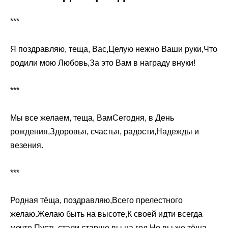
***
Я поздравляю, теща, Вас,Целую нежно Ваши руки,Что
родили мою Любовь,За это Вам в награду внуки!
***
Мы все желаем, теща, ВамСегодня, в День
рождения,Здоровья, счастья, радости,Надежды и
везения.
***
Родная тёща, поздравляю,Всего прелестного
желаю.Желаю быть на высоте,К своей идти всегда
мечте.Пусть стали старше вы на год,Но вы же тёща –