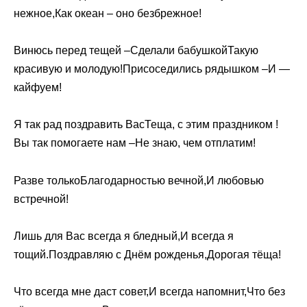
нежное,Как океан – оно безбрежное!
Винюсь перед тещей –Сделали бабушкойТакую
красивую и молодую!Присоседились рядышком –И —
кайфуем!
Я так рад поздравить ВасТеща, с этим праздником !
Вы так помогаете нам –Не знаю, чем отплатим!
Разве толькоБлагодарностью вечной,И любовью
встречной!
Лишь для Вас всегда я бледный,И всегда я
тощий.Поздравляю с Днём рожденья,Дорогая тёща!
Что всегда мне даст совет,И всегда напомнит,Что без