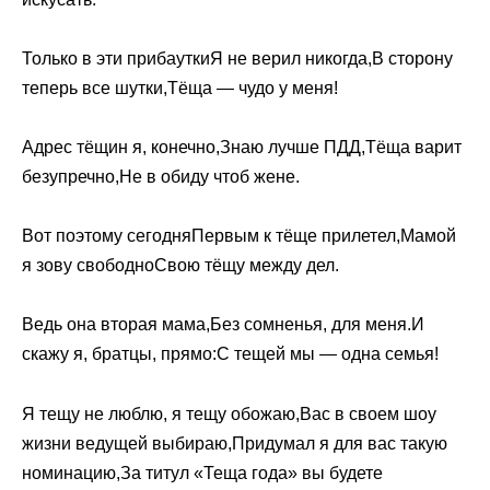
Только в эти прибауткиЯ не верил никогда,В сторону
теперь все шутки,Тёща — чудо у меня!
Адрес тёщин я, конечно,Знаю лучше ПДД,Тёща варит
безупречно,Не в обиду чтоб жене.
Вот поэтому сегодняПервым к тёще прилетел,Мамой
я зову свободноСвою тёщу между дел.
Ведь она вторая мама,Без сомненья, для меня.И
скажу я, братцы, прямо:С тещей мы — одна семья!
Я тещу не люблю, я тещу обожаю,Вас в своем шоу
жизни ведущей выбираю,Придумал я для вас такую
номинацию,За титул «Теща года» вы будете