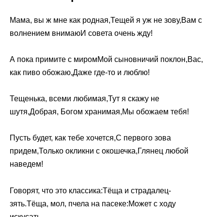
Мама, вы ж мне как родная,Тещей я уж не зову,Вам с
волнением внимаюИ совета очень жду!
А пока примите с миромМой сыновничий поклон,Вас,
как пиво обожаю,Даже где-то и люблю!
Тещенька, всеми любимая,Тут я скажу не
шутя,Добрая, Богом хранимая,Мы обожаем тебя!
Пусть будет, как тебе хочется,С первого зова
придем,Только окликни с окошечка,Глянец любой
наведем!
Говорят, что это классика:Тёща и страдалец-
зять.Тёща, мол, пчела на пасеке:Может с ходу
искусать.