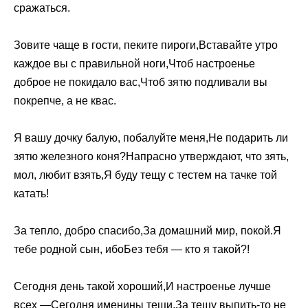
сражаться.
Зовите чаще в гости, пеките пироги,Вставайте утро
каждое вы с правильной ноги,Чтоб настроенье
доброе не покидало вас,Чтоб зятю подливали вы
покрепче, а не квас.
Я вашу дочку балую, побалуйте меня,Не подарить ли
зятю железного коня?Напрасно утверждают, что зять,
мол, любит взять,Я буду тещу с тестем на тачке той
катать!
За тепло, добро спасибо,За домашний мир, покой.Я
тебе родной сын, ибоБез тебя — кто я такой?!
Сегодня день такой хороший,И настроенье лучше
всех —Сегодня именины тещи,За тещу выпить-то не