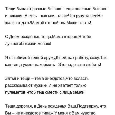
Тещи бывают разные.Бывают тещи опасные,Бывают
и никакие,А есть – как моя, такиеЧто руку за нееНе
жалко отдать!Мамой второй онаМожет стать!
С Днем рожденья, теща,Мама вторая,Я тебе
лучшегоВ жизни желаю!
Я с любимой тещей дружу,К ней, как работу, хожу:Так,
как теща умеет накормить –Это надо зятя любить!
Зятья и тещи – тема анекдотов,Что всласть
рассказывают мужики,И не хватает только
пулеметов,Чтоб тещ смести с лица земли!
Теща дорогая, в День рожденья Ваш,Подтвержу, что
Вы – не анекдотов типаж!У меня к Вам чувство