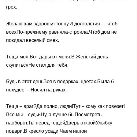
грех.
Желаю вам здоровья тонну,И долголетия — чтоб
всехПо-прежнему равняла-строила,Чтоб дом не
покидал веселый смех.
Теща моя,Вот дары от меня:В Женский день
скупитьсяНе стал для тебя.
Будь в этот деньВся в подарках, цветах.Была б
похудее —Носил на руках.
Теща – враг?Да полно, люди!Тут – кому как повезет!
Все мы – судьиНу, а лучше быПосмотреть
наоборот.Ты перед тещейДверь откройУлыбку
подари,В кресло усади,Чаем напои