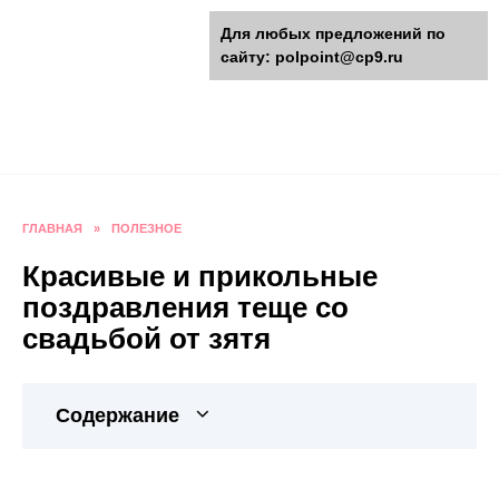
Перейти
polpoint.ru - Разнообразные
Для любых предложений по
к
сайту: polpoint@cp9.ru
содержанию
поделки к праздникам
Пошаговые инструкции изготовления поделок,
оригинальные идеи, видео и фото мастер-
классы.
ГЛАВНАЯ
»
ПОЛЕЗНОЕ
Красивые и прикольные
поздравления теще со
свадьбой от зятя
Содержание