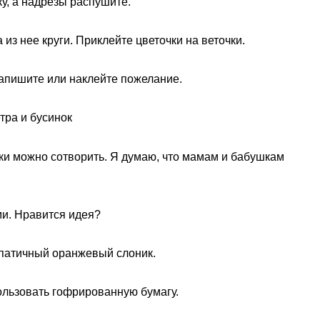
ку, а надрезы распушите.
 из нее круги. Приклейте цветочки на веточки.
 напишите или наклейте пожелание.
тра и бусинок
ки можно сотворить. Я думаю, что мамам и бабушкам
ми. Нравится идея?
мпатичный оранжевый слоник.
льзовать гофрированную бумагу.