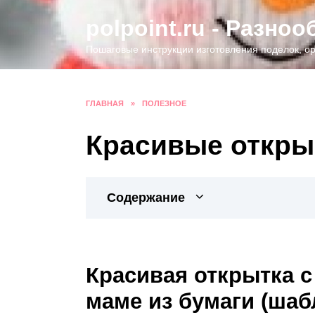
Перейти
polpoint.ru - Разно
к
содержанию
Пошаговые инструкции изготовления поделок, ор
ГЛАВНАЯ
»
ПОЛЕЗНОЕ
Красивые открыт
Содержание
Красивая открытка с
маме из бумаги (ша