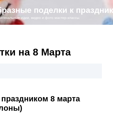
образные поделки к праздни
игинальные идеи, видео и фото мастер-классы.
ки на 8 Марта
 праздником 8 марта
блоны)