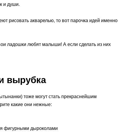
к и души.
ют рисовать акварелью, то вот парочка идей именно
ои ладошки любят малыши! А если сделать из них
и вырубка
вытынанки) тоже могут стать прекраснейшим
рите какие они нежные:
ся фигурными дыроколами