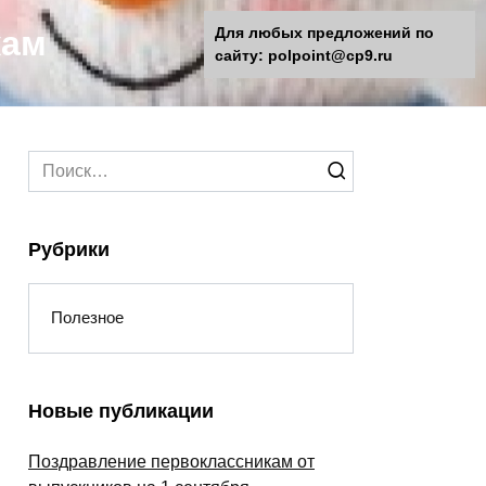
кам
Для любых предложений по
сайту: polpoint@cp9.ru
Search
for:
Рубрики
Полезное
Новые публикации
Поздравление первоклассникам от