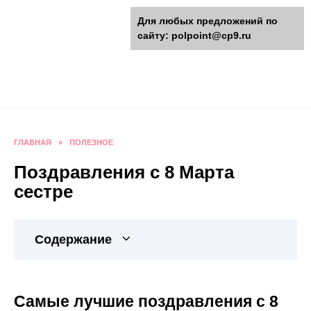
Перейти
polpoint.ru - Разнообразные
Для любых предложений по
к
сайту: polpoint@cp9.ru
содержанию
поделки к праздникам
Пошаговые инструкции изготовления поделок,
оригинальные идеи, видео и фото мастер-
классы.
ГЛАВНАЯ
»
ПОЛЕЗНОЕ
Поздравления с 8 Марта
сестре
Содержание
Самые лучшие поздравления с 8