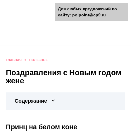
Перейти
polpoint.ru - Разнообразные
Для любых предложений по
к
сайту: polpoint@cp9.ru
содержанию
поделки к праздникам
Пошаговые инструкции изготовления поделок,
оригинальные идеи, видео и фото мастер-
классы.
ГЛАВНАЯ
»
ПОЛЕЗНОЕ
Поздравления с Новым годом
жене
Содержание
Принц на белом коне