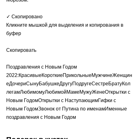
✓ Скопировано
Кликните мышкой для выделения и копирования в
буфер
Скопировать
Поздравления с Новым Годом
2022:КрасивыеКороткиеПрикольныеМужчинеЖенщин
еДочериСынуБабушкеДругуПодругеСестреБратуКол
легамЛюбимомуЛюбимойМамеМужуЖенеОткрытки с
Новым ГодомОткрытки с НаступающимГифки с
Новым ГодомЗвонок от Путина по именамИменные
поздравления с Новым Годом