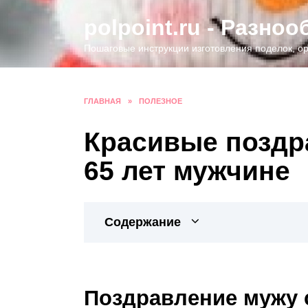
Перейти
polpoint.ru - Разно
к
содержанию
Пошаговые инструкции изготовления поделок, ор
ГЛАВНАЯ
»
ПОЛЕЗНОЕ
Красивые поздр
65 лет мужчине
Содержание
Поздравление мужу 