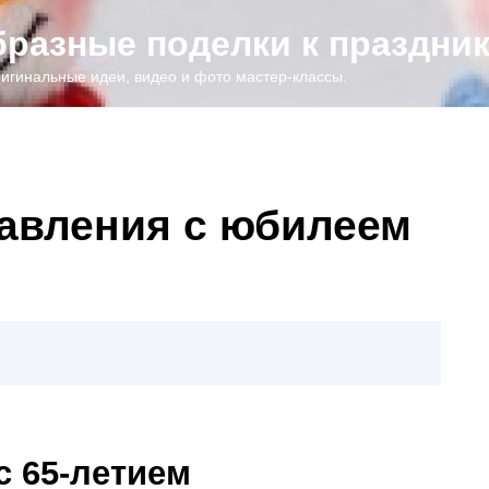
образные поделки к праздни
игинальные идеи, видео и фото мастер-классы.
авления с юбилеем
с 65-летием