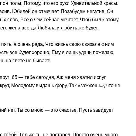
 он полы, Потому, что его руки Удивительной красы.
расив. Юбилей он отмечает, Позабудем негатив. Он
х слов, Все о чем сейчас мечтает, Чтоб был к этому
о его жена всегда Любила и любить же будет.
пять, я очень рада, Что жизнь свою связала с ним
усть все будет хорошо, Ему я лишь удачи пожелаю,
н, на свете не бывает!
уг! 65 — тебе сегодня, Аж меня хватил испуг.
же крут, Молодому выдашь фору, Так «зажжешь», что не
ий нет, Ты со мною — это счастье, Пусть завидует
 тобой, Только ты не постарел, Просто очень много