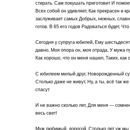
стирать. Сам покушать приготовит И помоет
Всех собой он удивляет, Как прекрасен и к
заслуживает самых Добрых, нежных, славны
готов. В 65 его годов Радоваться будет, Чт
Сегодня у супруга юбилей, Ему шестьдесят 
давно, Моя опора он, моя отрада, У мужа п
Как хорошо, что он меня нашел, Таких, как о
С юбилеем милый друг, Новорожденный супр
Столько даже не живут, Ну, а ты, всё так 
спасут
И не важно сколько лет, Для меня — сомнен
весь свет!
Муж любимый, дорогой, Столько лет уж мы с