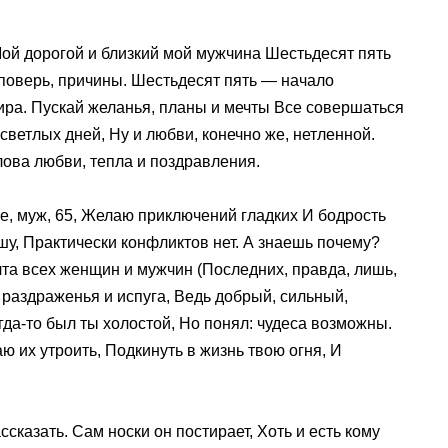
ой дорогой и близкий мой мужчина Шестьдесят пять
, поверь, причины. Шестьдесят пять — начало
мира. Пускай желанья, планы и мечты Все совершаться
 светлых дней, Ну и любви, конечно же, нетленной.
ова любви, тепла и поздравления.
бе, муж, 65, Желаю приключений гладких И бодрость
ушу, Практически конфликтов нет. А знаешь почему?
чта всех женщин и мужчин (Последних, правда, лишь,
 раздраженья и испуга, Ведь добрый, сильный,
гда-то был ты холостой, Но понял: чудеса возможны.
аю их утроить, Подкинуть в жизнь твою огня, И
сказать. Сам носки он постирает, Хоть и есть кому