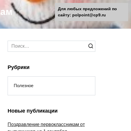
кам
Для любых предложений по
сайту: polpoint@cp9.ru
Search
for:
Рубрики
Полезное
Новые публикации
Поздравление первоклассникам от