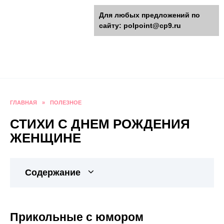
Перейти
polpoint.ru - Разнообразные
Для любых предложений по
к
сайту: polpoint@cp9.ru
содержанию
поделки к праздникам
Пошаговые инструкции изготовления поделок,
оригинальные идеи, видео и фото мастер-
классы.
ГЛАВНАЯ
»
ПОЛЕЗНОЕ
СТИХИ С ДНЕМ РОЖДЕНИЯ
ЖЕНЩИНЕ
Содержание
Прикольные с юмором