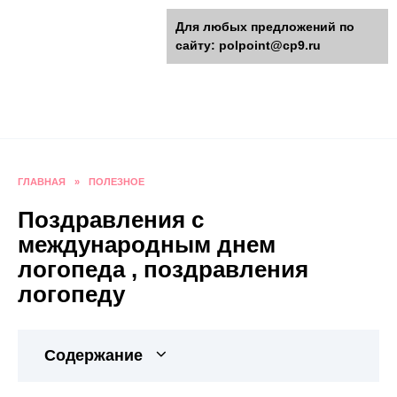
Перейти
polpoint.ru - Разнообразные
Для любых предложений по
к
сайту: polpoint@cp9.ru
содержанию
поделки к праздникам
Пошаговые инструкции изготовления поделок,
оригинальные идеи, видео и фото мастер-
классы.
ГЛАВНАЯ
»
ПОЛЕЗНОЕ
Поздравления с
международным днем
логопеда , поздравления
логопеду
Содержание