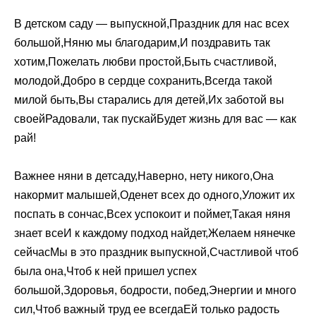
В детском саду — выпускной,Праздник для нас всех
большой,Няню мы благодарим,И поздравить так
хотим,Пожелать любви простой,Быть счастливой,
молодой,Добро в сердце сохранить,Всегда такой
милой быть,Вы старались для детей,Их заботой вы
своейРадовали, так пускайБудет жизнь для вас — как
рай!
Важнее няни в детсаду,Наверно, нету никого,Она
накормит малышей,Оденет всех до одного,Уложит их
поспать в сончас,Всех успокоит и поймет,Такая няня
знает всеИ к каждому подход найдет,Желаем нянечке
сейчасМы в это праздник выпускной,Счастливой чтоб
была она,Чтоб к ней пришел успех
большой,Здоровья, бодрости, побед,Энергии и много
сил,Чтоб важный труд ее всегдаЕй только радость