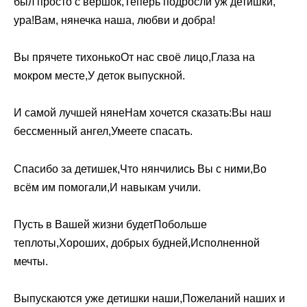
был просто с вершок,Теперь подросли уж детишки,
ура!Вам, нянечка наша, любви и добра!
Вы прячете тихонькоОт нас своё лицо,Глаза на
мокром месте,У деток выпускной.
И самой лучшей нянеНам хочется сказать:Вы наш
бессменный ангел,Умеете спасать.
Спасибо за детишек,Что нянчились Вы с ними,Во
всём им помогали,И навыкам учили.
Пусть в Вашей жизни будетПобольше
теплоты,Хороших, добрых будней,Исполненной
мечты.
Выпускаются уже детишки наши,Пожеланий наших и