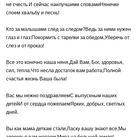
не счесть.И сейчас наилучшими словамиНянечке
споем хвальбу и песнь!
Кто за малышами след за следом?Ведь за ними нужен
глаз и глаз:Покормить с тарелки за обедом,Уберечь от
слез и от проказ!
Все это конечно наша няня,Дай Вам, Бог, здоровья,
сил, тепла.Что несла достаток вам работа,Полной
счастья жизнь Ваша была!
Вас мы нежно поздравляемС выпускным наших
детейИ от сердца пожелаемЯрких, добрых, светлых
дней.
Вы как мама деткам стали,Ласку вашу знают все,Мы
здоровья вам желаем,Мира на большой земле!