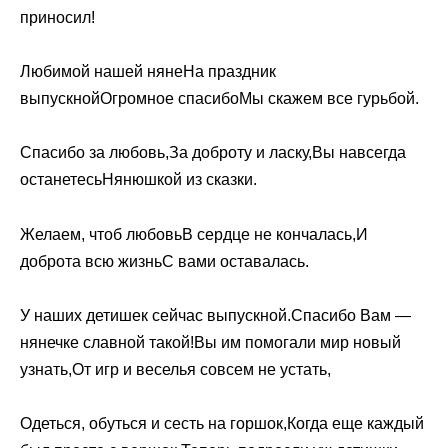
приносил!
Любимой нашей нянеНа праздник
выпускнойОгромное спасибоМы скажем все гурьбой.
Спасибо за любовь,За доброту и ласку,Вы навсегда
останетесьНянюшкой из сказки.
Желаем, чтоб любовьВ сердце не кончалась,И
доброта всю жизньС вами оставалась.
У наших детишек сейчас выпускной.Спасибо Вам —
нянечке славной такой!Вы им помогали мир новый
узнать,От игр и веселья совсем не устать,
Одеться, обуться и сесть на горшок,Когда еще каждый