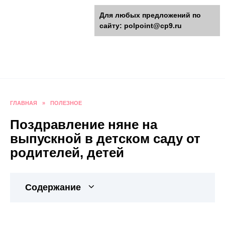
Перейти
polpoint.ru - Разнообразные
Для любых предложений по
к
сайту: polpoint@cp9.ru
содержанию
поделки к праздникам
Пошаговые инструкции изготовления поделок,
оригинальные идеи, видео и фото мастер-
классы.
ГЛАВНАЯ
»
ПОЛЕЗНОЕ
Поздравление няне на
выпускной в детском саду от
родителей, детей
Содержание