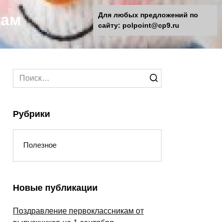
кам
Для любых предложений по
сайту: polpoint@cp9.ru
Search
for:
Рубрики
Полезное
Новые публикации
Поздравление первоклассникам от