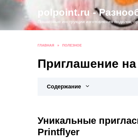
Перейти
polpoint.ru - Разно
к
содержанию
Пошаговые инструкции изготовления поделок, ор
ГЛАВНАЯ
»
ПОЛЕЗНОЕ
Приглашение на
Содержание
Уникальные приглас
Printflyer