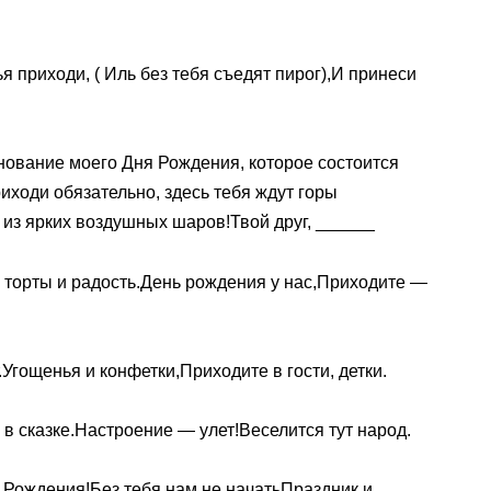
 приходи, ( Иль без тебя съедят пирог),И принеси
нование моего Дня Рождения, которое состоится
ходи обязательно, здесь тебя ждут горы
о из ярких воздушных шаров!Твой друг, ______
 торты и радость.День рождения у нас,Приходите —
Угощенья и конфетки,Приходите в гости, детки.
в сказке.Настроение — улет!Веселится тут народ.
 Рождения!Без тебя нам не начатьПраздник и