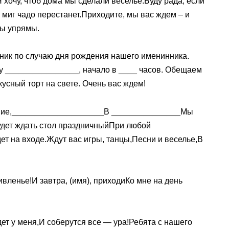
 хочу, чтоб дома мы сделали веселье.Буду рада, если
 миг чадо перестанет.Приходите, мы вас ждем – и
мы упрямы.
ник по случаю дня рождения нашего именинника.
су ________________, начало в ____ часов. Обещаем
усный торт на свете. Очень вас ждем!
ние,____________________В _______________Мы
дет ждать стол праздничныйПри любой
т на входе.Ждут вас игры, танцы,Песни и веселье,В
ивленье!И завтра, (имя), приходиКо мне на день
удет у меня,И соберутся все — ура!Ребята с нашего