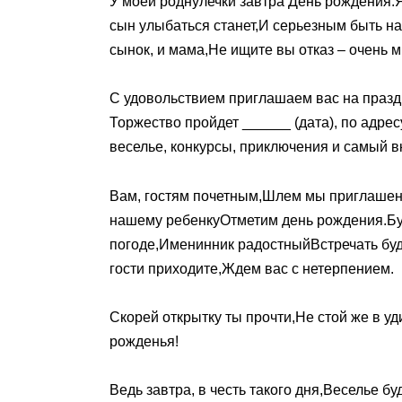
У моей роднулечки завтра День рождения.Я
сын улыбаться станет,И серьезным быть на
сынок, и мама,Не ищите вы отказ – очень 
С удовольствием приглашаем вас на празд
Торжество пройдет ______ (дата), по адре
веселье, конкурсы, приключения и самый вк
Вам, гостям почетным,Шлем мы приглаше
нашему ребенкуОтметим день рождения.Бу
погоде,Именинник радостныйВстречать буде
гости приходите,Ждем вас с нетерпением.
Скорей открытку ты прочти,Не стой же в уд
рожденья!
Ведь завтра, в честь такого дня,Веселье б