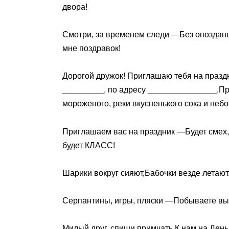
двора!
Смотри, за временем следи —Без опозданья
мне поздравок!
Дорогой дружок! Приглашаю тебя на празд
_________, по адресу _______________.При
мороженого, реки вкусненького сока и неб
Приглашаем вас на праздник —Будет смех,
будет КЛАСС!
Шарики вокруг сияют,Бабочки везде летают.
Серпантины, игры, пляски —Побываете вы 
Милый друг, спиши примчать,К нам на День