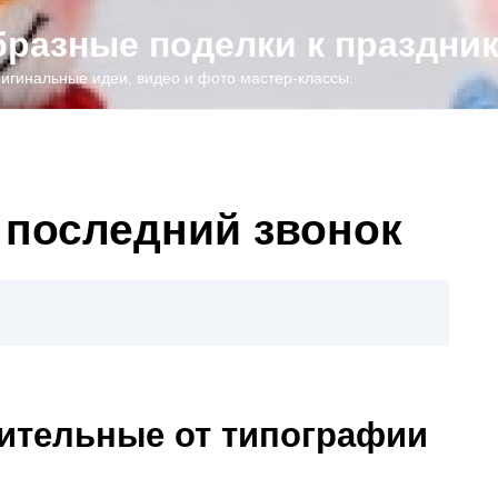
образные поделки к праздни
игинальные идеи, видео и фото мастер-классы.
 последний звонок
ительные от типографии