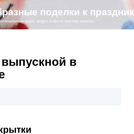
образные поделки к праздни
игинальные идеи, видео и фото мастер-классы.
 выпускной в
е
крытки