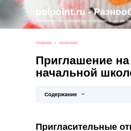
Перейти
polpoint.ru - Разно
к
содержанию
Пошаговые инструкции изготовления поделок, ор
ГЛАВНАЯ
»
ПОЛЕЗНОЕ
Приглашение на
начальной школ
Содержание
Пригласительные от