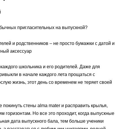
й
обычных пригласительных на выпускной?
елей и родственников – не просто бумажки с датой и
тный аксессуар
каждого школьника и его родителей. Даже для
привыкли в начале каждого лета прощаться с
лую жизнь, этот день со временем не теряет своей
 покинуть стены alma mater и расправить крылья,
им горизонтам. Но все это проходит, когда выпускные
ьная дата выпускного бала, тем больше ученики
о, а расставаться с любимыми учителями, родной