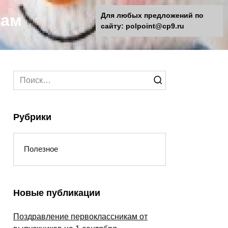
кам
Для любых предложений по
сайту: polpoint@cp9.ru
Search
for:
Рубрики
Полезное
Новые публикации
Поздравление первоклассникам от