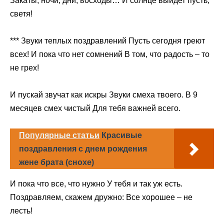
Закаты, ночи, дни, восходы… И солнце выйдет пусть,
светя!
*** Звуки теплых поздравлений Пусть сегодня греют
всех! И пока что нет сомнений В том, что радость – то
не грех!
И пускай звучат как искры Звуки смеха твоего. В 9
месяцев смех чистый Для тебя важней всего.
Популярные статьи
Красивые
поздравления с днем рождения
жене брата (снохе)
И пока что все, что нужно У тебя и так уж есть.
Поздравляем, скажем дружно: Все хорошее – не
лесть!