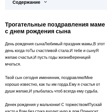
Содержание
Трогательные поздравления маме
с днем рождения сына
День рождения сынаЛюбимый праздник мамы,В этот
день когда-тоТы счастливой стала.И тебе и сынуЯ
желаю счастья,И пусть годы жизниВереницей
мчаться.
Твой сын сегодня именинник, поздравляю!Мне
хорошо известно, как ты им горда.Ему я счастья от
души желаю,И улыбалась чтоб всегда ему судьба.
Денек рождения у мальчонки! С торжеством!Пускай
часто к Вам без стука входит чудо в дом,Приносит