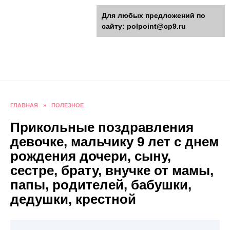
Перейти
polpoint.ru - Разнообразные
Для любых предложений по
к
сайту: polpoint@cp9.ru
содержанию
поделки к праздникам
Пошаговые инструкции изготовления поделок,
оригинальные идеи, видео и фото мастер-
классы.
ГЛАВНАЯ
»
ПОЛЕЗНОЕ
Прикольные поздравления
девочке, мальчику 9 лет с днем
рождения дочери, сыну,
сестре, брату, внучке от мамы,
папы, родителей, бабушки,
дедушки, крестной