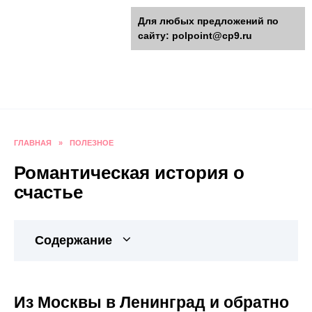
Перейти
polpoint.ru - Разнообразные
Для любых предложений по
к
сайту: polpoint@cp9.ru
содержанию
поделки к праздникам
Пошаговые инструкции изготовления поделок,
оригинальные идеи, видео и фото мастер-
классы.
ГЛАВНАЯ
»
ПОЛЕЗНОЕ
Романтическая история о
счастье
Содержание
Из Москвы в Ленинград и обратно