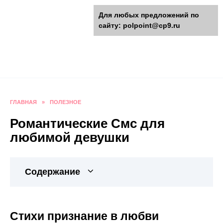
Перейти
polpoint.ru - Разнообразные
Для любых предложений по
к
сайту: polpoint@cp9.ru
содержанию
поделки к праздникам
Пошаговые инструкции изготовления поделок,
оригинальные идеи, видео и фото мастер-
классы.
ГЛАВНАЯ
»
ПОЛЕЗНОЕ
Романтические Смс для
любимой девушки
Содержание
Стихи признание в любви