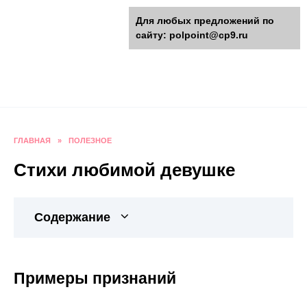
Перейти
polpoint.ru - Разнообразные
Для любых предложений по
к
сайту: polpoint@cp9.ru
содержанию
поделки к праздникам
Пошаговые инструкции изготовления поделок,
оригинальные идеи, видео и фото мастер-
классы.
ГЛАВНАЯ
»
ПОЛЕЗНОЕ
Стихи любимой девушке
Содержание
Примеры признаний