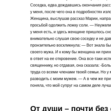
Соседка, едва дождавшись окончания расска
у меня, после чего она в подробностях из
Женщина, выслушав рассказ Марии, направи
просьбой одолжить ложку соли. — Неужели 
у меня есть, и здесь женщине пришлось сн
внимательно слушая свою соседку и не дав
пронзительно воскликнула: — Вот знала бы
своего мужа. И к кому бы женщина ни прих
в ответ на ее откровение. Она все-таки ис
священнику, но отдавая, она сказала: -Бол
труда со всеми членами твоей семьи. Но у 
разводить с моим мужем. — А в чем же при
поняла, что мой супруг на самом деле лучш
От души – почти без