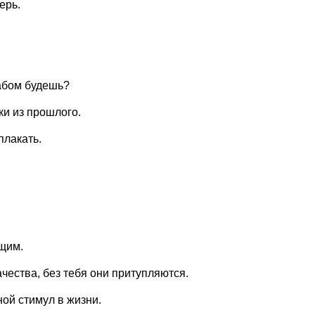
ерь.
абом будешь?
ки из прошлого.
плакать.
ящим.
чества, без тебя они притупляются.
ой стимул в жизни.