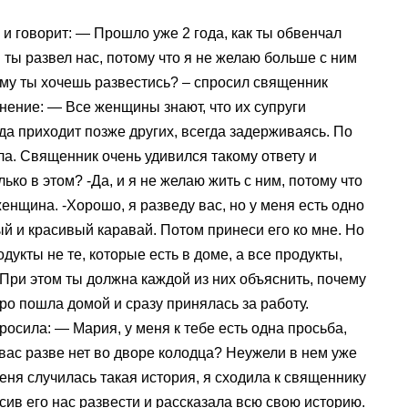
 и говорит: — Прошло уже 2 года, как ты обвенчал
ы ты развел нас, потому что я не желаю больше с ним
ему ты хочешь развестись? – спросил священник
ение: — Все женщины знают, что их супруги
да приходит позже других, всегда задерживаясь. По
ла. Священник очень удивился такому ответу и
ько в этом? -Да, и я не желаю жить с ним, потому что
енщина. -Хорошо, я разведу вас, но у меня есть одно
ый и красивый каравай. Потом принеси его ко мне. Но
одукты не те, которые есть в доме, а все продукты,
. При этом ты должна каждой из них объяснить, почему
о пошла домой и сразу принялась за работу.
осила: — Мария, у меня к тебе есть одна просьба,
 вас разве нет во дворе колодца? Неужели в нем уже
меня случилась такая история, я сходила к священнику
сив его нас развести и рассказала всю свою историю.