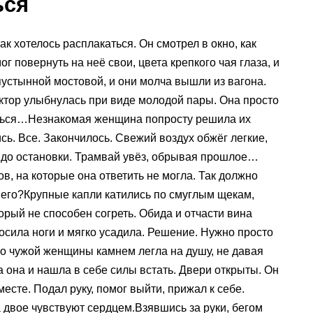
ься
ак хотелось расплакаться. Он смотрел в окно, как
ог повернуть на неё свои, цвета крепкого чая глаза, и
пустынной мостовой, и они молча вышли из вагона.
дуктор улыбнулась при виде молодой пары. Она просто
диться…Незнакомая женщина попросту решила их
сь. Все. Закончилось. Свежий воздух обжёг легкие,
ё до остановки. Трамвай увёз, обрывая прошлое…
ов, на которые она ответить не могла. Так должно
 него?Крупные капли катились по смуглым щекам,
торый не способен согреть. Обида и отчасти вина
осила ноги и мягко усадила. Решение. Нужно просто
о чужой женщины камнем легла на душу, не давая
а она и нашла в себе силы встать. Двери открыты. Он
 месте. Подал руку, помог выйти, прижал к себе.
да двое чувствуют сердцем.Взявшись за руки, бегом