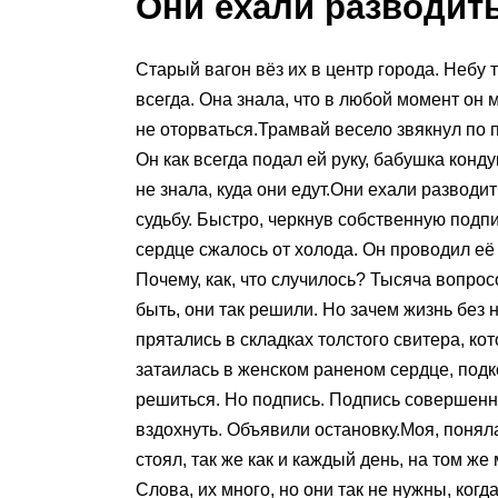
Они ехали разводит
Старый вагон вёз их в центр города. Небу т
всегда. Она знала, что в любой момент он м
не оторваться.Трамвай весело звякнул по 
Он как всегда подал ей руку, бабушка кон
не знала, куда они едут.Они ехали разво
судьбу. Быстро, черкнув собственную подпи
сердце сжалось от холода. Он проводил е
Почему, как, что случилось? Тысяча вопрос
быть, они так решили. Но зачем жизнь без
прятались в складках толстого свитера, ко
затаилась в женском раненом сердце, подк
решиться. Но подпись. Подпись совершенн
вздохнуть. Объявили остановку.Моя, понял
стоял, так же как и каждый день, на том же
Слова, их много, но они так не нужны, ког