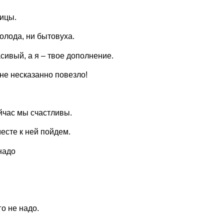
ницы.
олода, ни бытовуха.
сивый, а я – твое дополнение.
не несказанно повезло!
ейчас мы счастливы.
есте к ней пойдем.
 надо
.
о не надо.