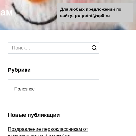
кам
Для любых предложений по
сайту: polpoint@cp9.ru
Search
for:
Рубрики
Полезное
Новые публикации
Поздравление первоклассникам от