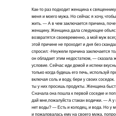
Как-то раз подходит женщина к священнику
меня и моего мужа. Но сейчас я хочу, чтоб
жить. — А в чем заключается причина, поч
женщину. Женщина дала следующее объясн
возвратятся своевременно, а мой муж всег
этой причине не проходит и дня без сканда
спросил: -Неужели причина заключается тол
он обладает этим недостатком, — сказала ж
условие. Сейчас иди домой и испеки вкусн
только когда будешь его печь, используй пр
включая соль и воду, бери у своих соседок
ты у них просишь продукты. Женщина быстр
Сначала она пошла к первой соседке и попр
дай мне,пожалуйста стакан водички. — А у
нет воды? — Есть и колодец, и вода. Но у 
и пожаловалась ему на своего мужа, попро