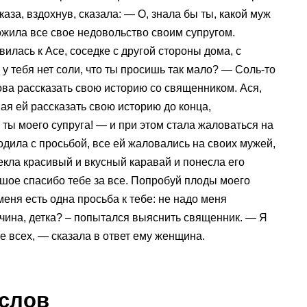
за, вздохнув, сказала: — О, знала бы ты, какой муж
ложила все свое недовольство своим супругом.
лась к Асе, соседке с другой стороны дома, с
у тебя нет соли, что ты просишь так мало? — Соль-то
ова рассказать свою историю со священником. Ася,
ая ей рассказать свою историю до конца,
 ты моего супруга! — и при этом стала жаловаться на
одила с просьбой, все ей жаловались на своих мужей,
пекла красивый и вкусный каравай и понесла его
ьшое спасибо тебе за все. Попробуй плоды моего
меня есть одна просьба к тебе: не надо меня
чина, детка? – попытался выяснить священник. — Я
е всех, — сказала в ответ ему женщина.
 слов