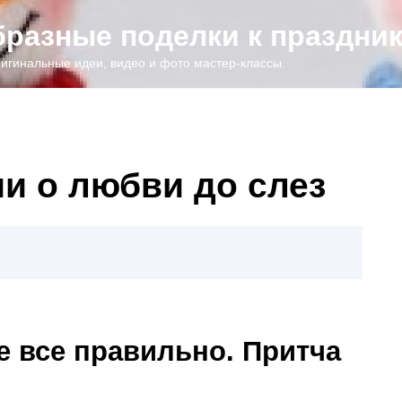
образные поделки к праздни
игинальные идеи, видео и фото мастер-классы.
и о любви до слез
е все правильно. Притча