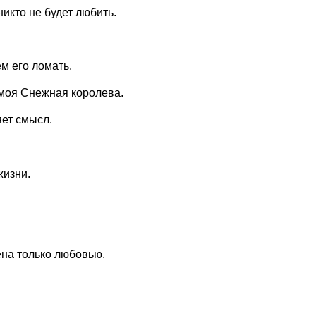
никто не будет любить.
ем его ломать.
, моя Снежная королева.
яет смысл.
жизни.
ена только любовью.