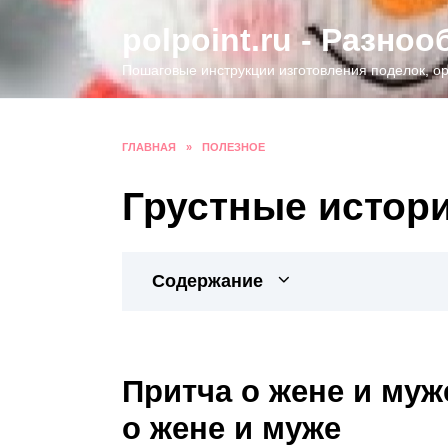
Перейти
polpoint.ru - Разно
к
содержанию
Пошаговые инструкции изготовления поделок, ор
ГЛАВНАЯ
»
ПОЛЕЗНОЕ
Грустные истори
Содержание
Притча о жене и муж
о жене и муже