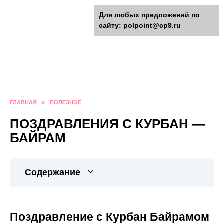
Перейти
polpoint.ru - Разнообразные
Для любых предложений по
к
сайту: polpoint@cp9.ru
содержанию
поделки к праздникам
Пошаговые инструкции изготовления поделок,
оригинальные идеи, видео и фото мастер-
классы.
ГЛАВНАЯ
»
ПОЛЕЗНОЕ
ПОЗДРАВЛЕНИЯ С КУРБАН —
БАЙРАМ
Содержание
Поздравление с Курбан Байрамом