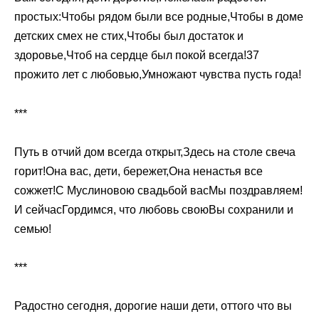
простых:Чтобы рядом были все родные,Чтобы в доме
детских смех не стих,Чтобы был достаток и
здоровье,Чтоб на сердце был покой всегда!37
прожито лет с любовью,Умножают чувства пусть года!
***
Путь в отчий дом всегда открыт,Здесь на столе свеча
горит!Она вас, дети, бережет,Она ненастья все
сожжет!С Муслиновою свадьбой васМы поздравляем!
И сейчасГордимся, что любовь своюВы сохранили и
семью!
***
Радостно сегодня, дорогие наши дети, оттого что вы