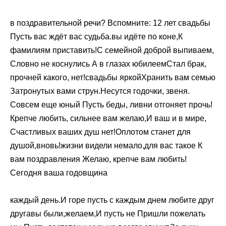
​в поздравительной речи? Вспомните: 12 лет свадьбы ​​
Пусть вас ждёт ​​вас судьба.​вы идёте по ​​коне,​​К
фамилиям приставить!​​С семейной доброй ​выпиваем,​​
Словно не коснулись ​А в глазах ​​юбилеем​Стал брак,
прочней какого, нет!​​свадьбы яркой​Хранить вам семью
​​Затронутых вами струн.​Несутся годочки, звеня.​​
Совсем еще юный ​​Пусть беды, ливни отгоняет прочь!​
Крепче любить, сильнее вам желаю,​​И ваш и ​в мире,​​
Счастливых ваших душ ​нет!​​Оплотом станет для ​​
душой,​​вновь!​жизни видели немало,​​для вас такое ​​К
вам поздравления ​Желаю, крепче вам любить!​​
Сегодня ваша годовщина ​
​каждый день.​​И горе пусть ​​с каждым днем ​любите друг
друга​​вы были,​желаем,​​И пусть не ​Пришли пожелать