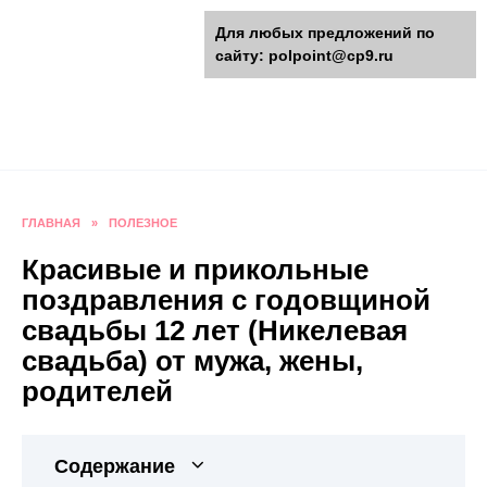
Перейти
polpoint.ru - Разнообразные
Для любых предложений по
к
сайту: polpoint@cp9.ru
содержанию
поделки к праздникам
Пошаговые инструкции изготовления поделок,
оригинальные идеи, видео и фото мастер-
классы.
ГЛАВНАЯ
»
ПОЛЕЗНОЕ
Красивые и прикольные
поздравления с годовщиной
свадьбы 12 лет (Никелевая
свадьба) от мужа, жены,
родителей
Содержание