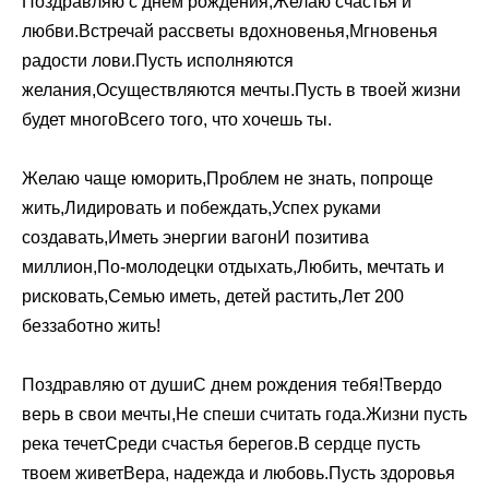
Поздравляю с днем рождения,Желаю счастья и
любви.Встречай рассветы вдохновенья,Мгновенья
радости лови.Пусть исполняются
желания,Осуществляются мечты.Пусть в твоей жизни
будет многоВсего того, что хочешь ты.
Желаю чаще юморить,Проблем не знать, попроще
жить,Лидировать и побеждать,Успех руками
создавать,Иметь энергии вагонИ позитива
миллион,По-молодецки отдыхать,Любить, мечтать и
рисковать,Семью иметь, детей растить,Лет 200
беззаботно жить!
Поздравляю от душиС днем рождения тебя!Твердо
верь в свои мечты,Не спеши считать года.Жизни пусть
река течетСреди счастья берегов.В сердце пусть
твоем живетВера, надежда и любовь.Пусть здоровья