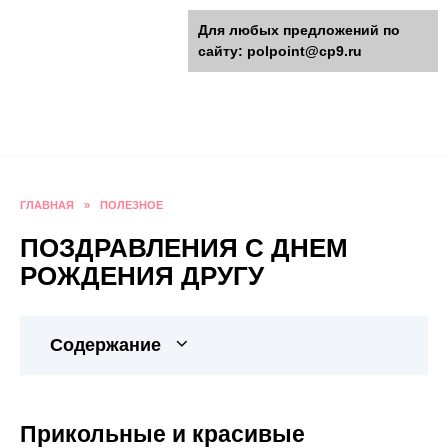
Перейти
polpoint.ru - Разнообразные
Для любых предложений по
к
сайту: polpoint@cp9.ru
содержанию
поделки к праздникам
Пошаговые инструкции изготовления поделок,
оригинальные идеи, видео и фото мастер-
классы.
ГЛАВНАЯ
»
ПОЛЕЗНОЕ
ПОЗДРАВЛЕНИЯ С ДНЕМ
РОЖДЕНИЯ ДРУГУ
Содержание
Прикольные и красивые