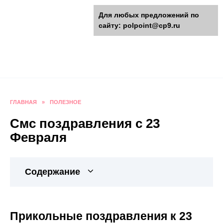
Перейти
polpoint.ru - Разнообразные
Для любых предложений по
к
сайту: polpoint@cp9.ru
содержанию
поделки к праздникам
Пошаговые инструкции изготовления поделок,
оригинальные идеи, видео и фото мастер-
классы.
ГЛАВНАЯ
»
ПОЛЕЗНОЕ
Смс поздравления с 23
Февраля
Содержание
Прикольные поздравления к 23