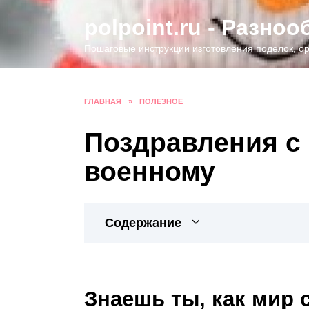
Перейти
polpoint.ru - Разно
к
содержанию
Пошаговые инструкции изготовления поделок, ор
ГЛАВНАЯ
»
ПОЛЕЗНОЕ
Поздравления с
военному
Содержание
Знаешь ты, как мир 