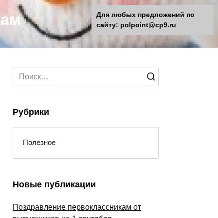
кам
Для любых предложений по
сайту: polpoint@cp9.ru
Search
for:
Рубрики
Полезное
Новые публикации
Поздравление первоклассникам от