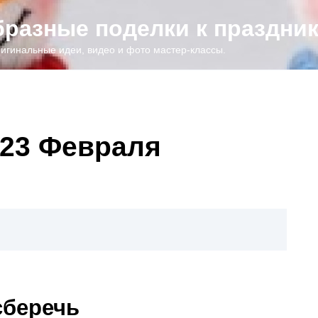
образные поделки к праздни
игинальные идеи, видео и фото мастер-классы.
 23 Февраля
сберечь