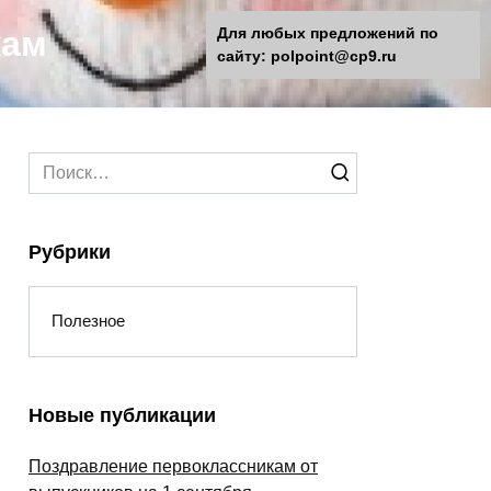
кам
Для любых предложений по
сайту: polpoint@cp9.ru
Search
for:
Рубрики
Полезное
Новые публикации
Поздравление первоклассникам от