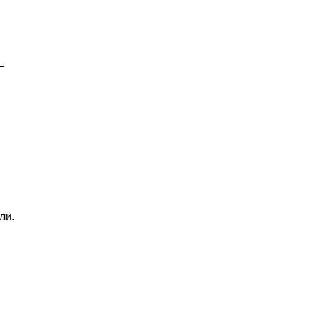
—
ли.