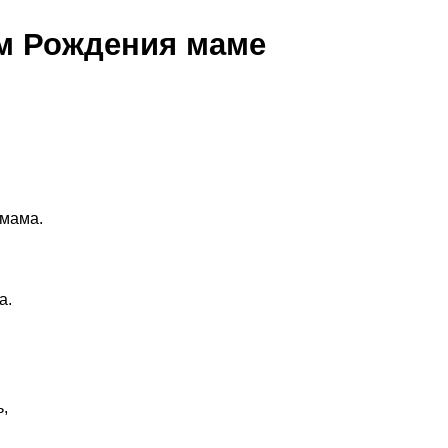
м Рождения маме
-мама.
а.
,