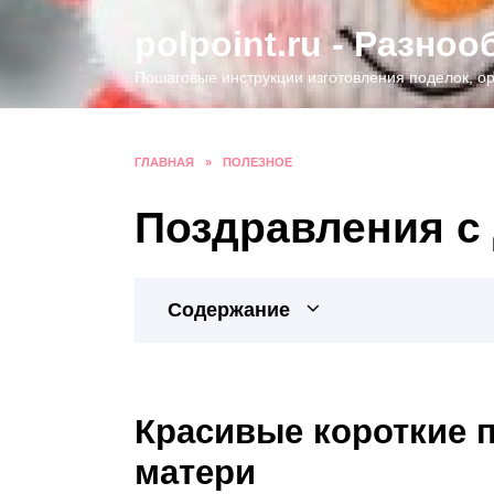
Перейти
polpoint.ru - Разно
к
содержанию
Пошаговые инструкции изготовления поделок, ор
ГЛАВНАЯ
»
ПОЛЕЗНОЕ
Поздравления с
Содержание
Красивые короткие 
матери