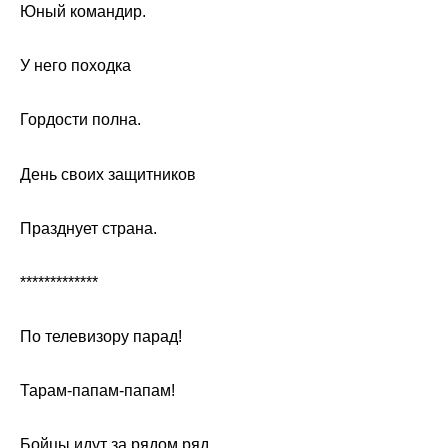
Юный командир.
У него походка
Гордости полна.
День своих защитников
Празднует страна.
*************
По телевизору парад!
Тарам-папам-папам!
Бойцы идут за рядом ряд,