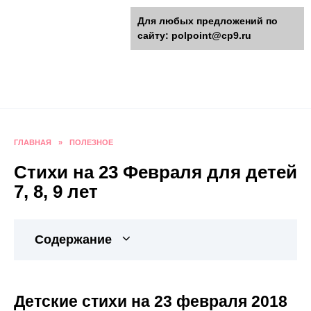
Перейти
polpoint.ru - Разнообразные
Для любых предложений по
к
сайту: polpoint@cp9.ru
содержанию
поделки к праздникам
Пошаговые инструкции изготовления поделок,
оригинальные идеи, видео и фото мастер-
классы.
ГЛАВНАЯ
»
ПОЛЕЗНОЕ
Стихи на 23 Февраля для детей
7, 8, 9 лет
Содержание
Детские стихи на 23 февраля 2018