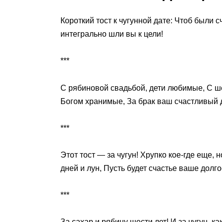
Короткий тост к чугунной дате: Чтоб были 
интегрально шли вы к цели!
***
С рябиновой свадьбой, дети любимые, С ш
Богом хранимые, За брак ваш счастливый 
***
Этот тост — за чугун! Хрупко кое-где еще,
дней и лун, Пусть будет счастье ваше долг
***
За сахар и рябину шести лет! И за чугун, 