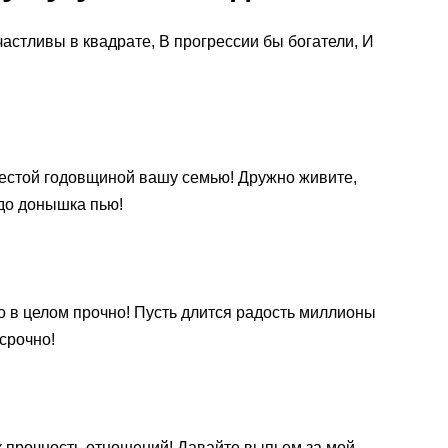
счастливы в квадрате, В прогрессии бы богатели, И
естой годовщиной вашу семью! Дружно живите,
до донышка пью!
 но в целом прочно! Пусть длится радость миллионы
осрочно!
как прочность отношений! Давайте выпьем за мой