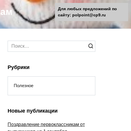
кам
Для любых предложений по
сайту: polpoint@cp9.ru
Search
for:
Рубрики
Полезное
Новые публикации
Поздравление первоклассникам от