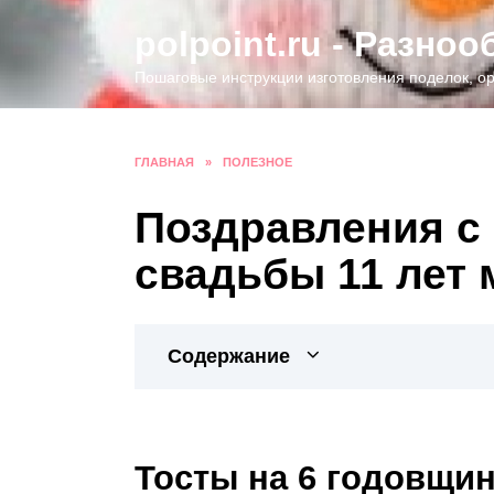
Перейти
polpoint.ru - Разно
к
содержанию
Пошаговые инструкции изготовления поделок, ор
ГЛАВНАЯ
»
ПОЛЕЗНОЕ
Поздравления с
свадьбы 11 лет 
Содержание
Тосты на 6 годовщи