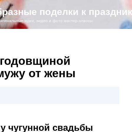
образные поделки к праздни
игинальные идеи, видео и фото мастер-классы.
 годовщиной
мужу от жены
ну чугунной свадьбы