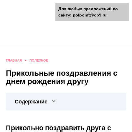
Перейти
polpoint.ru - Разнообразные
Для любых предложений по
к
сайту: polpoint@cp9.ru
содержанию
поделки к праздникам
Пошаговые инструкции изготовления поделок,
оригинальные идеи, видео и фото мастер-
классы.
ГЛАВНАЯ
»
ПОЛЕЗНОЕ
Прикольные поздравления с
днем рождения другу
Содержание
Прикольно поздравить друга с