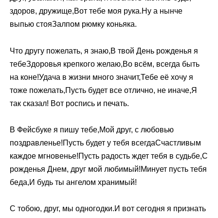
здоров, дружище,Вот тебе моя рука.Ну а нынче
выпью стояЗалпом рюмку коньяка.
Что другу пожелать, я знаю,В твой День рожденья я
тебеЗдоровья крепкого желаю,Во всём, всегда быть
на коне!Удача в жизни много значит,Тебе её хочу я
тоже пожелать,Пусть будет все отлично, не иначе,Я
так сказал! Вот роспись и печать.
В Фейсбуке я пишу тебе,Мой друг, с любовью
поздравленье!Пусть будет у тебя всегдаСчастливым
каждое мгновенье!Пусть радость ждет тебя в судьбе,С
рожденья Днем, друг мой любимый!Минует пусть тебя
беда,И будь ты ангелом хранимый!
С тобою, друг, мы одногодки.И вот сегодня я признать