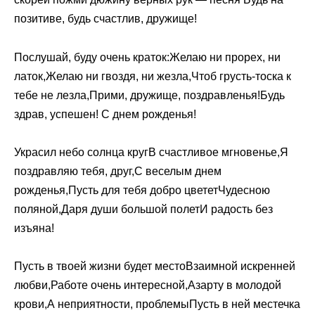
позитиве, будь счастлив, дружище!
Послушай, буду очень краток:Желаю ни прорех, ни
латок,Желаю ни гвоздя, ни жезла,Чтоб грусть-тоска к
тебе не лезла,Прими, дружище, поздравленья!Будь
здрав, успешен! С днем рожденья!
Украсил небо солнца кругВ счастливое мгновенье,Я
поздравляю тебя, друг,С веселым днем
рожденья,Пусть для тебя добро цвететЧудесною
поляной,Даря души большой полетИ радость без
изъяна!
Пусть в твоей жизни будет местоВзаимной искренней
любви,Работе очень интересной,Азарту в молодой
крови,А неприятности, проблемыПусть в ней местечка