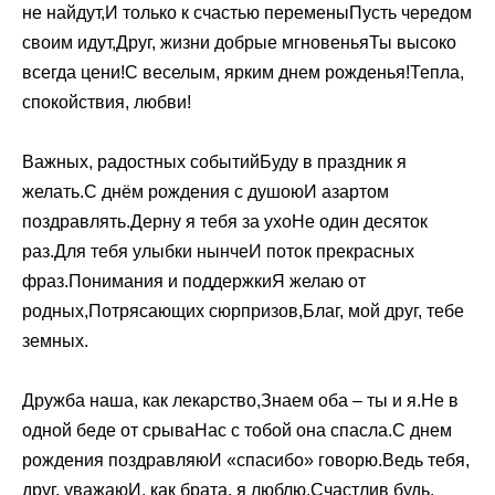
не найдут,И только к счастью переменыПусть чередом
своим идут,Друг, жизни добрые мгновеньяТы высоко
всегда цени!С веселым, ярким днем рожденья!Тепла,
спокойствия, любви!
Важных, радостных событийБуду в праздник я
желать.С днём рождения с душоюИ азартом
поздравлять.Дерну я тебя за ухоНе один десяток
раз.Для тебя улыбки нынчеИ поток прекрасных
фраз.Понимания и поддержкиЯ желаю от
родных,Потрясающих сюрпризов,Благ, мой друг, тебе
земных.
Дружба наша, как лекарство,Знаем оба – ты и я.Не в
одной беде от срываНас с тобой она спасла.С днем
рождения поздравляюИ «спасибо» говорю.Ведь тебя,
друг, уважаюИ, как брата, я люблю.Счастлив будь,