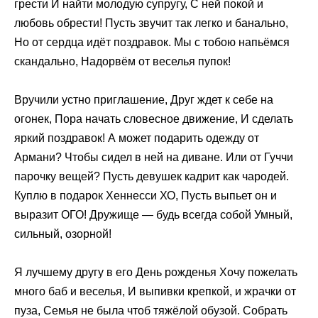
грести И найти молодую супругу, С ней покой и
любовь обрести! Пусть звучит так легко и банально,
Но от сердца идёт поздравок. Мы с тобою напьёмся
скандально, Надорвём от веселья пупок!
Вручили устно приглашение, Друг ждет к себе на
огонек, Пора начать словесное движение, И сделать
яркий поздравок! А может подарить одежду от
Армани? Чтобы сидел в ней на диване. Или от Гуччи
парочку вещей? Пусть девушек кадрит как чародей.
Куплю в подарок Хеннесси ХО, Пусть выпьет он и
выразит ОГО! Дружище — будь всегда собой Умный,
сильный, озорной!
Я лучшему другу в его День рожденья Хочу пожелать
много баб и веселья, И выпивки крепкой, и жрачки от
пуза, Семья не была чтоб тяжёлой обузой. Собрать