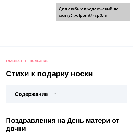
Перейти
polpoint.ru - Разнообразные
Для любых предложений по
к
сайту: polpoint@cp9.ru
содержанию
поделки к праздникам
Пошаговые инструкции изготовления поделок,
оригинальные идеи, видео и фото мастер-
классы.
ГЛАВНАЯ
»
ПОЛЕЗНОЕ
Стихи к подарку носки
Содержание
Поздравления на День матери от
дочки