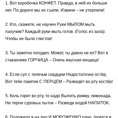
1. Вот коробочка КОНФЕТ. Правда, в ней их больше
нет. По дороге мы их съели. Извини – не утерпели!
2. Кто, скажите, не научен Руки МЫЛОМ мыть
пахучим? Каждый руки мыть готов. (Голос из зала):
Чтобы не было глистов!
3. Ты заметно похудел. Может, ты давно не ел? Вот в
стаканчике ГОРЧИЦА – Очень вкусная вещица!
4. Если суп с телячьм сердцем Недостаточно остёр,
Вот тебе пакетик С ПЕРЦЕМ – Разведёт во рту костёр!
5. Коль горит во рту, то надо Выпить рюмку. лимонада.
Не терпи суровых пыток – Разведи водой НАПИТОК.
6. Положила я на дно И МОРОЖЕНКО одно. (роется в