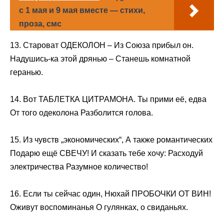
с 1 мая и 9 мая вместе — стихи,
проза, смс
13. Староват ОДЕКОЛОН – Из Союза прибыл он.
Надушись-ка этой дрянью – Станешь комнатной
геранью.
14. Вот ТАБЛЕТКА ЦИТРАМОНА. Ты прими её, едва
От того одеколона Разболится голова.
15. Из чувств „экономических“, А также романтических
Подарю ещё СВЕЧУ! И сказать тебе хочу: Расходуй
электричества Разумное количество!
16. Если ты сейчас один, Нюхай ПРОБОЧКИ ОТ ВИН!
Оживут воспоминанья О гулянках, о свиданьях.