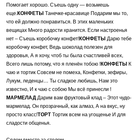
Помогает хорошо. Съешь одну — возьмешь
еще.
КОНФЕТЫ
Танечке-красавице Подарим мы то,
что ей должно понравиться. В этих маленьких
вещицах Много радости хранится. Если настроенья
нет – Съешь коробочку конфет!
КОНФЕТЫ
Дарю тебе
коробочку конфет, Ведь шоколад полезен для
здоровья, А я хочу, чтоб ты была счастливей всех,
Всего лишь потому, что я пленён тобою !
КОНФЕТЫ
К
чаю и тортик Совсем не помеха, Конфетки, зефиры,
Лукум, леденцы… Ты сладкое любишь, Нам это
известно, И к чаю с собою Мы всё принесли !
МАРМЕЛАД
Дарим вам фруктовый клад – Этот чудо-
мармелад. Он прозрачный, как алмаз, А на вкус, ну
просто класс!
ТОРТ
Тортик всем на угощенье И для
сладости общенья.
Сядем вместе за столом